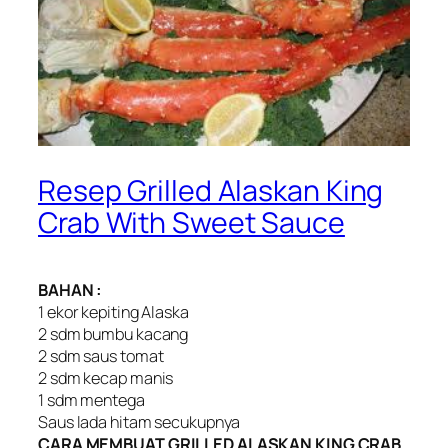
Resep Grilled Alaskan King
Crab With Sweet Sauce
BAHAN :
1 ekor kepiting Alaska
2 sdm bumbu kacang
2 sdm saus tomat
2 sdm kecap manis
1 sdm mentega
Saus lada hitam secukupnya
CARA MEMBUAT GRILLED ALASKAN KING CRAB