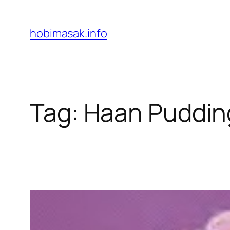
Skip
to
hobimasak.info
content
Tag:
Haan Pudding