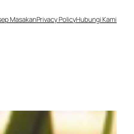
sep Masakan
Privacy Policy
Hubungi Kami