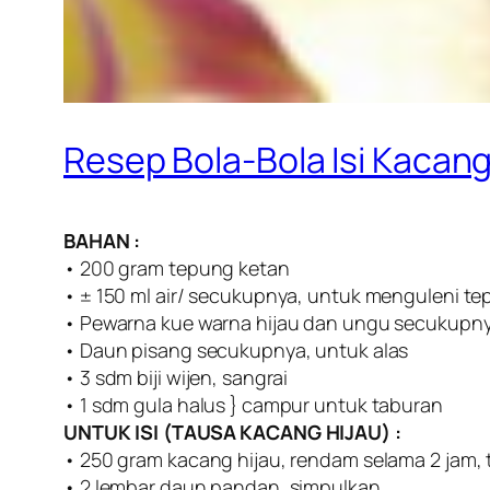
Resep Bola-Bola Isi Kacang
BAHAN :
• 200 gram tepung ketan
• ± 150 ml air/ secukupnya, untuk menguleni t
• Pewarna kue warna hijau dan ungu secukupn
• Daun pisang secukupnya, untuk alas
• 3 sdm biji wijen, sangrai
• 1 sdm gula halus } campur untuk taburan
UNTUK ISI (TAUSA KACANG HIJAU) :
• 250 gram kacang hijau, rendam selama 2 jam, t
• 2 lembar daun pandan, simpulkan