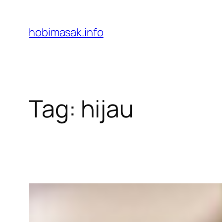
Skip
to
hobimasak.info
content
Tag:
hijau