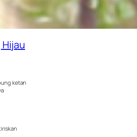
 Hijau
epung ketan
ya
iriskan