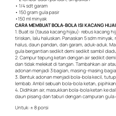
• 1/4 sdt garam
• 150 gram gula pasir
•150 ml minyak
CARA MEMBUAT BOLA-BOLA ISI KACANG HIJAU
1. Buat isi (tausa kacang hijau): rebus kacang h
tiriskan, lalu haluskan. Panaskan 5 sdm minyak
halus, daun pandan, dan garam, aduk-aduk. Ma
gula bergantian sedikit demi sedikit sambil diad
2. Campur tepung ketan dengan air sedikit demi s
dan tidak melekat di tangan. Tambahkan air atau
adonan menjadi 3 bagian, masing-masing bagian 
3. Bentuk adonan menjadi bola-bola kecil, tutu
lembab. Ambil sebuah bola-bola ketan, pipihkan.
4. Didihkan air, masukkan bola-bola ketan ke d
daun pisang dan taburi dengan campuran gula da
Untuk: ± 8 porsi