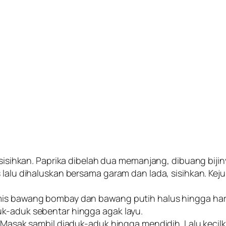
, sisihkan. Paprika dibelah dua memanjang, dibuang bij
 lalu dihaluskan bersama garam dan lada, sisihkan. Kej
umis bawang bombay dan bawang putih halus hingga ha
uk-aduk sebentar hingga agak layu.
s. Masak sambil diaduk-aduk hingga mendidih. Lalu keci