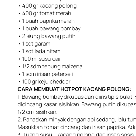
• 400 gr kacang polong
• 400 gr tomat merah
• 1 buah paprika merah
• 1 buah bawang bombay
• 2 siung bawang putih
• 1 sdt garam
• 1 sdt lada hitam
• 100 ml susu cair
• 1/2 sdm tepung maizena
• 1 sdm irisan peterseli
• 100 gr keju cheddar
CARA MEMBUAT HOTPOT KACANG POLONG:
1. Bawang bombay dikupas dan diiris tipis bulat
dicincang kasar, sisihkan. Bawang putih dikupas
1/2 cm, sisihkan.
2. Panaskan minyak dengan api sedang, lalu t
Masukkan tomat cincang dan irisan paprika. Ad
3. Tuang susu, , kacang polong dan irisan sosi