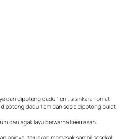
inya dan dipotong dadu 1 cm, sisihkan. Tomat
u dipotong dadu 1 cm dan sosis dipotong bulat
rum dan agak layu berwarna keemasan.
lkan apinya, teruskan memasak sambil sesekali