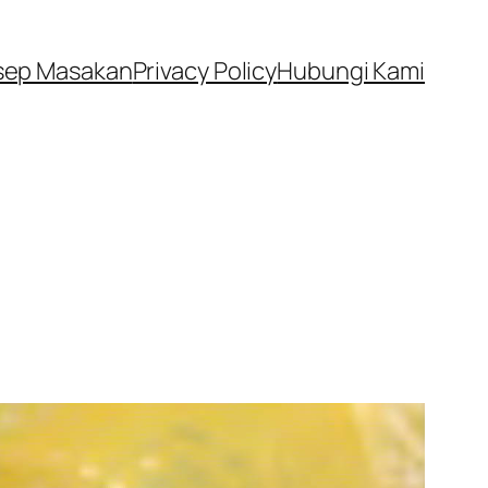
sep Masakan
Privacy Policy
Hubungi Kami