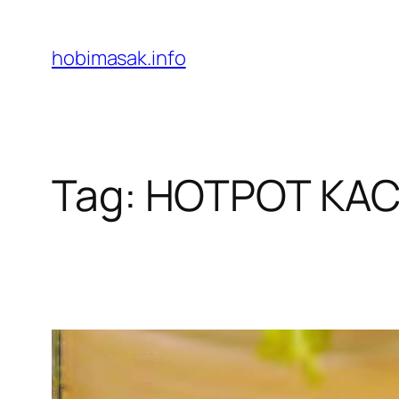
Skip
to
hobimasak.info
content
Tag:
HOTPOT KA