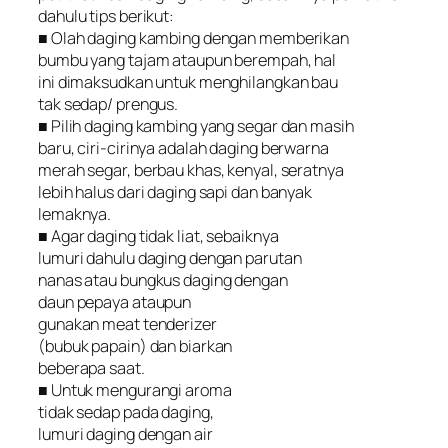
dahulu tips berikut:
■ Olah daging kambing dengan memberikan
bumbu yang tajam ataupun berempah, hal
ini dimaksudkan untuk menghilangkan bau
tak sedap/ prengus.
■ Pilih daging kambing yang segar dan masih
baru, ciri-cirinya adalah daging berwarna
merah segar, berbau khas, kenyal, seratnya
lebih halus dari daging sapi dan banyak
lemaknya.
■ Agar daging tidak liat, sebaiknya
lumuri dahulu daging dengan parutan
nanas atau bungkus daging dengan
daun pepaya ataupun
gunakan meat tenderizer
(bubuk papain) dan biarkan
beberapa saat.
■ Untuk mengurangi aroma
tidak sedap pada daging,
lumuri daging dengan air