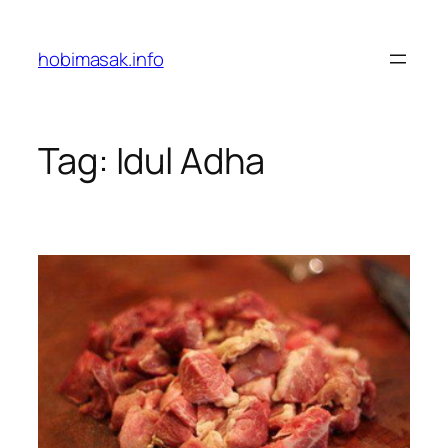
Skip
to
hobimasak.info
content
Tag:
Idul Adha