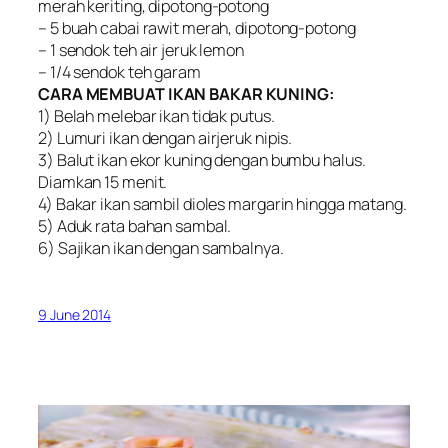
merah keriting, dipotong-potong
– 5 buah cabai rawit merah, dipotong-potong
– 1 sendok teh air jeruk lemon
– 1/4 sendok teh garam
CARA MEMBUAT IKAN BAKAR KUNING:
1) Belah melebar ikan tidak putus.
2) Lumuri ikan dengan airjeruk nipis.
3) Balut ikan ekor kuning dengan bumbu halus.
Diamkan 15 menit.
4) Bakar ikan sambil dioles margarin hingga matang.
5) Aduk rata bahan sambal.
6) Sajikan ikan dengan sambalnya.
9 June 2014