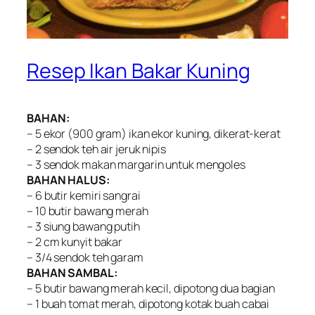
Resep Ikan Bakar Kuning
BAHAN:
– 5 ekor (900 gram) ikan ekor kuning, dikerat-kerat
– 2 sendok teh air jeruk nipis
– 3 sendok makan margarin untuk mengoles
BAHAN HALUS:
– 6 butir kemiri sangrai
– 10 butir bawang merah
– 3 siung bawang putih
– 2 cm kunyit bakar
– 3/4 sendok teh garam
BAHAN SAMBAL:
– 5 butir bawang merah kecil, dipotong dua bagian
– 1 buah tomat merah, dipotong kotak buah cabai