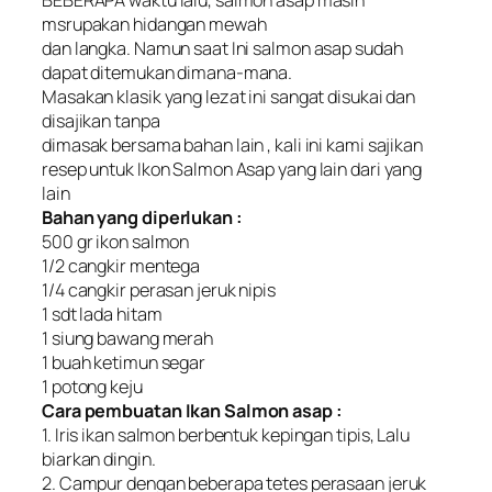
msrupakan hidangan mewah
dan langka. Namun saat Ini salmon asap sudah
dapat ditemukan dimana-mana.
Masakan klasik yang lezat ini sangat disukai dan
disajikan tanpa
dimasak bersama bahan lain , kali ini kami sajikan
resep untuk Ikon Salmon Asap yang lain dari yang
lain
Bahan yang diperlukan :
500 gr ikon salmon
1/2 cangkir mentega
1/4 cangkir perasan jeruk nipis
1 sdt lada hitam
1 siung bawang merah
1 buah ketimun segar
1 potong keju
Cara pembuatan Ikan Salmon asap :
1. Iris ikan salmon berbentuk kepingan tipis, Lalu
biarkan dingin.
2. Campur dengan beberapa tetes perasaan jeruk