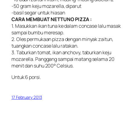
-50 gram keju mozarella, diparut
-basil segar untuk hiasan
CARA MEMBUAT NETTUNO PIZZA :
1. Masukkan ikan tuna ke dalam concase lalu masak
sampai bumbu meresap.
2. Oles permukaan pizza dengan minyak zaitun,
tuangkan concase lalu ratakan.
3. Taburkan tomat, ikan anchovy, taburkan keju
mozarella. Panggang sampai matang selama 20
menit dan suhu 200° Celsius.
Untuk 6 porsi.
17 February 2013