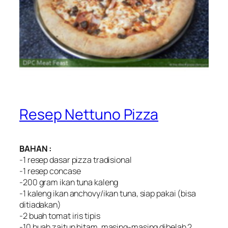
Resep Nettuno Pizza
BAHAN :
-1 resep dasar pizza tradisional
-1 resep concase
-200 gram ikan tuna kaleng
-1 kaleng ikan anchovy/ikan tuna, siap pakai (bisa
ditiadakan)
-2 buah tomat iris tipis
-10 buah zaitun hitam, masing-masing dibelah 2