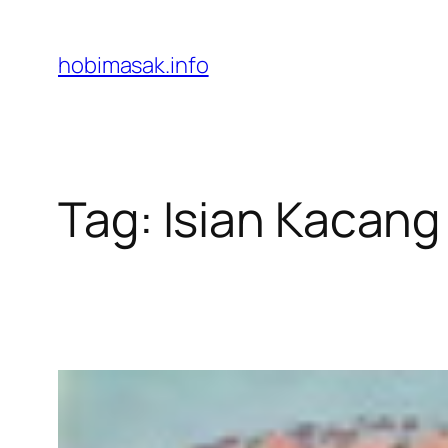
Skip
to
hobimasak.info
content
Tag:
Isian Kacang