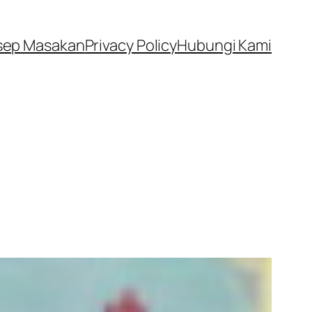
sep Masakan
Privacy Policy
Hubungi Kami