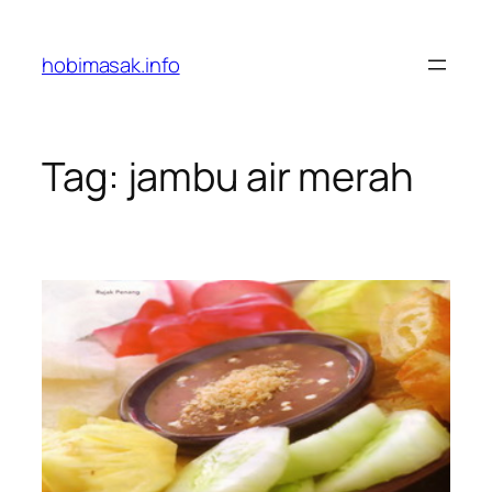
Skip
to
hobimasak.info
content
Tag:
jambu air merah