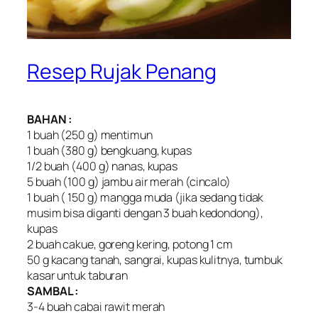
Resep Rujak Penang
BAHAN :
1 buah (250 g) mentimun
1 buah (380 g) bengkuang, kupas
1/2 buah (400 g) nanas, kupas
5 buah (100 g) jambu air merah (cincalo)
1 buah ( 150 g) mangga muda (jika sedang tidak
musim bisa diganti dengan 3 buah kedondong),
kupas
2 buah cakue, goreng kering, potong 1 cm
50 g kacang tanah, sangrai, kupas kulitnya, tumbuk
kasar untuk taburan
SAMBAL :
3-4 buah cabai rawit merah