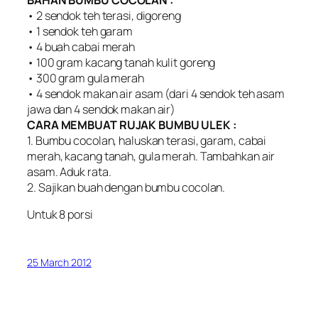
BAHAN BUMBU COCOLAN :
• 2 sendok teh terasi, digoreng
• 1 sendok teh garam
• 4 buah cabai merah
• 100 gram kacang tanah kulit goreng
• 300 gram gula merah
• 4 sendok makan air asam (dari 4 sendok teh asam
jawa dan 4 sendok makan air)
CARA MEMBUAT RUJAK BUMBU ULEK :
1. Bumbu cocolan, haluskan terasi, garam, cabai
merah, kacang tanah, gula merah. Tambahkan air
asam. Aduk rata.
2. Sajikan buah dengan bumbu cocolan.
Untuk 8 porsi
25 March 2012