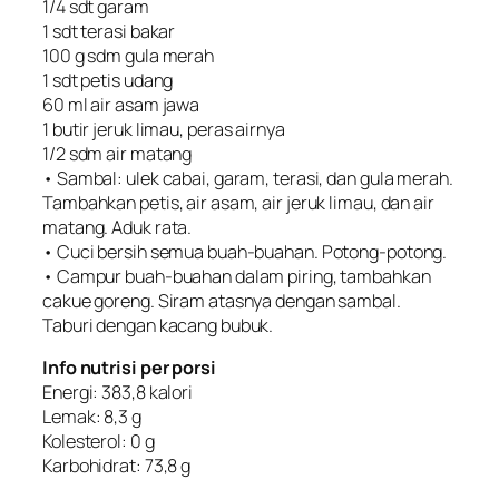
1/4 sdt garam
1 sdt terasi bakar
100 g sdm gula merah
1 sdt petis udang
60 ml air asam jawa
1 butir jeruk limau, peras airnya
1/2 sdm air matang
• Sambal: ulek cabai, garam, terasi, dan gula merah.
Tambahkan petis, air asam, air jeruk limau, dan air
matang. Aduk rata.
• Cuci bersih semua buah-buahan. Potong-potong.
• Campur buah-buahan dalam piring, tambahkan
cakue goreng. Siram atasnya dengan sambal.
Taburi dengan kacang bubuk.
Info nutrisi per porsi
Energi: 383,8 kalori
Lemak: 8,3 g
Kolesterol: 0 g
Karbohidrat: 73,8 g