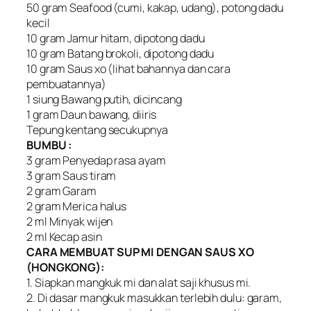
50 gram Seafood (cumi, kakap, udang), potong dadu
kecil
10 gram Jamur hitam, dipotong dadu
10 gram Batang brokoli, dipotong dadu
10 gram Saus xo (Iihat bahannya dan cara
pembuatannya)
1 siung Bawang putih, dicincang
1 gram Daun bawang, diiris
Tepung kentang secukupnya
BUMBU :
3 gram Penyedap rasa ayam
3 gram Saus tiram
2 gram Garam
2 gram Merica halus
2 ml Minyak wijen
2 ml Kecap asin
CARA MEMBUAT SUP MI DENGAN SAUS XO
(HONGKONG):
1. Siapkan mangkuk mi dan alat saji khusus mi.
2. Di dasar mangkuk masukkan terlebih dulu: garam,