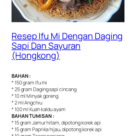
Resep Ifu Mi Dengan Daging
Sapi Dan Sayuran
(Hongkong)
BAHAN :
* 150 gram Ifu mi
* 25 gram Daging sapi cincang
* 10 ml Minyak goreng
* 2 ml Angchiu
* 100 ml Kuah kaldu ayam
BAHAN TUMISAN :
* 15 gram Jamur hitam, dipotong korek api
* 15 gram Paprika hijau, dipotong korek api
* 10 gram Taoge panjang