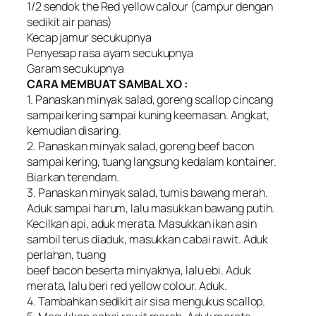
1/2 sendok the Red yellow calour (campur dengan
sedikit air panas)
Kecap jamur secukupnya
Penyesap rasa ayam secukupnya
Garam secukupnya
CARA MEMBUAT SAMBAL XO :
1. Panaskan minyak salad, goreng scallop cincang
sampai kering sampai kuning keemasan. Angkat,
kemudian disaring.
2. Panaskan minyak salad, goreng beef bacon
sampai kering, tuang langsung kedalam kontainer.
Biarkan terendam.
3. Panaskan minyak salad, tumis bawang merah.
Aduk sampai harum, lalu masukkan bawang putih.
Kecilkan api, aduk merata. Masukkan ikan asin
sambil terus diaduk, masukkan cabai rawit. Aduk
perlahan, tuang
beef bacon beserta minyaknya, lalu ebi. Aduk
merata, lalu beri red yellow colour. Aduk.
4. Tambahkan sedikit air sisa mengukus scallop.