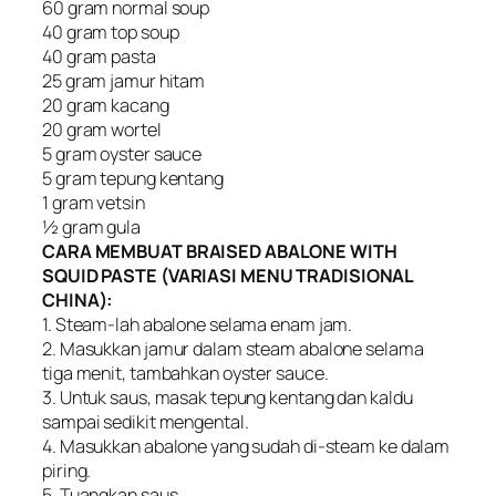
60 gram normal soup
40 gram top soup
40 gram pasta
25 gram jamur hitam
20 gram kacang
20 gram wortel
5 gram oyster sauce
5 gram tepung kentang
1 gram vetsin
½ gram gula
CARA MEMBUAT BRAISED ABALONE WITH
SQUID PASTE (VARIASI MENU TRADISIONAL
CHINA):
1. Steam-lah abalone selama enam jam.
2. Masukkan jamur dalam steam abalone selama
tiga menit, tambahkan oyster sauce.
3. Untuk saus, masak tepung kentang dan kaldu
sampai sedikit mengental.
4. Masukkan abalone yang sudah di-steam ke dalam
piring.
5. Tuangkan saus.