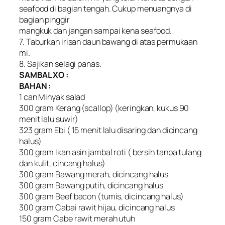
seafood di bagian tengah. Cukup menuangnya di
bagian pinggir
mangkuk dan jangan sampai kena seafood.
7. Taburkan irisan daun bawang di atas permukaan
mi.
8. Sajikan selagi panas.
SAMBAL XO :
BAHAN :
1 can Minyak salad
300 gram Kerang (scallop) (keringkan, kukus 90
menit lalu suwir)
323 gram Ebi ( 15 menit lalu disaring dan dicincang
halus)
300 gram Ikan asin jambal roti ( bersih tanpa tulang
dan kulit, cincang halus)
300 gram Bawang merah, dicincang halus
300 gram Bawang putih, dicincang halus
300 gram Beef bacon (tumis, dicincang halus)
300 gram Cabai rawit hijau, dicincang halus
150 gram Cabe rawit merah utuh