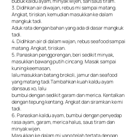
bubuk kaldu ayam, minyak wijen, san saus tiram.
3. Didihkan air diwajan, rebus mi sampai matang.
Angkat, tiriskan, kemudian masukkan ke dalam
mangkuk tadi.
Aduk rata dengan bahan yang ada di dasar mangkuk
tadi.
4. Didihkan air di dalam wajan, rebus seafood sampai
matang. Angkat, tiriskan.
5. Panaskan penggorengan, beri sedikit minyak,
masukkan bawang putih cincang. Masak sampai
kuning keemasan,
lalu masukkan batang brokoli, jamur dan seafood
yang matang tadi.Tambahkan kuah kaldu ayam
dansaus xo, lalu
bumbui dengan sedikit garam dan merica. Kentalkan
dengan tepung kentang. Angkat dan siramkan ke mi
tadi.
6. Panaskan kaldu ayam, bumbui dengan penyedap
rasa ayam, garam, merica halus, saus tiram dan
minyak wijen.
Masukkan ke dalam mi yang telah tertata dengan