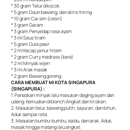
* 30 gram Telur dikocok
* 5 gram Daun bawang, dan diiris miring
* 10 gram Cai sim (cesin)
* 3 gram Garam
* 3 gram Penyedap rasa ayam
* 3 ml Saus tiram
* 5 gram Gula pasir
* 2 ml Kecap jamur hitam
* 2 gram Curry madrass (kare)
* 2 ml Minyak wijen
* 3 ml Arak masak
* 2 gram Bawang goreng
CARA MEMBUAT MI KOTA SINGAPURA
(SINGAPURA) :
1. Panaskan minyak lalu masukan daging ayam dan
udang. Kemudian diblanch.Angkat dan tiriskan.
2. Masukan telur, bawang putih, sayuran, dan bihun.
Aduk sampai rata.
3. Masukan bumbu-bumbu, kaldu, dan arak. Aduk,
masak hingga matang lalu angkat.