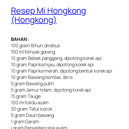
Resep Mi Hongkong
(Hongkong)
BAHAN :
100 gram Bihun, direbus
150 ml Minyak goreng
10 gram Bebek panggang, dipotong korek api
10 gram Paprika hijau, dipotong korek api
10 gram Paprika merah, dipotong bentuk korek api
10 gram Bawang bombai, diiris
5 gram Bawang putih
5 gram Jamur hitam, dipotong korek api
15 gram Tauge
100 ml Kaldu ayam
30 gram Telur kocok
5 gram Daun bawang
1 gram Garam
i gram Penyedap rasa ayam