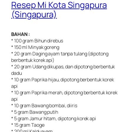
Resep Mi Kota Singapura
(Singapura)
BAHAN :
* 100 gram Bihun direbus
* 150 ml Minyak goreng
* 20 gram Daging ayam tanpa tulang (dipotong
berbentuk korek api)
* 20 gram Udang dikupas, dan dipotong berbentuk
dadu
* 10 gram Paprika hijau, dipotong berbentuk korek
api
* 10 gram Paprika merah, dipotong berbentuk korek
api
* 10 gram Bawang bombai, diiris
* 5 gram Bawang putih
* 5 gram Jamur hitam, dipotong korek api
* 15 gram Taoge
* 200 ml Kalduayam