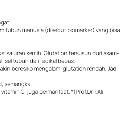
ngat
lam tubuh manusia (disebut biomarker) yang bisa
ksi saluran kemih. Glutation tersusun duri asam-
-sel tubuh dari radikal bebas.
kin beresiko mengalami glutation rendah. Jadi
ad, semangka,
amin C, juga bermanfaat. *(Prof.Dr.Ir.Ali