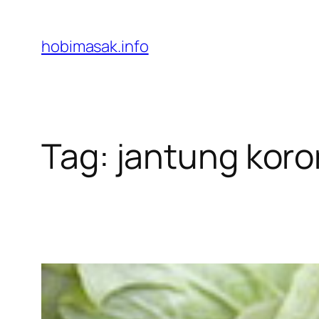
Skip
to
hobimasak.info
content
Tag:
jantung koro