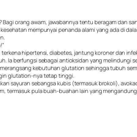
? Bagi orang awam, jawabannya tentu beragam dan sa
ang kesehatan mempunyai penanda alami yang ada di da
n.
!”
 terkena hipertensi, diabetes, jantung koroner dan infe
h. Ia berfungsi sebagai antioksidan yang melindungi sel
i merangsang kebutuhan glutation sehingga tubuh sema
in glutation-nya tetap tinggi.
makan sayuran sebangsa kubis (termasuk brokoli), avok
am, termasuk pula buah-buahan lain yang mengandung vit