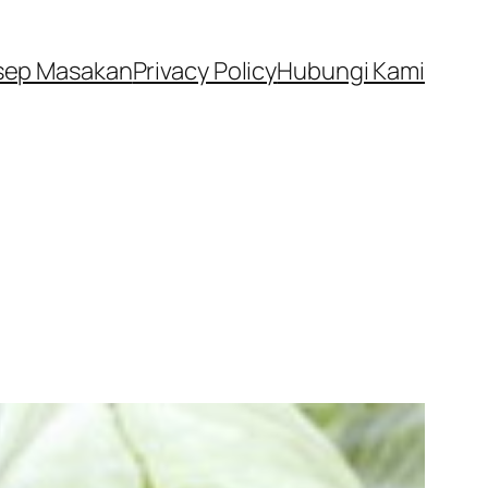
sep Masakan
Privacy Policy
Hubungi Kami