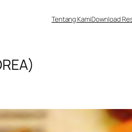
Tentang Kami
Download Re
OREA)