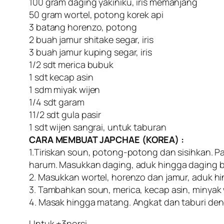
100 gram daging yakiniku, iris memanjang
50 gram wortel, potong korek api
3 batang horenzo, potong
2 buah jamur shitake segar, iris
3 buah jamur kuping segar, iris
1/2 sdt merica bubuk
1 sdt kecap asin
1 sdm miyak wijen
1/4 sdt garam
11/2 sdt gula pasir
1 sdt wijen sangrai, untuk taburan
CARA MEMBUAT JAPCHAE (KOREA) :
1.Tiriskan soun, potong-potong dan sisihkan. 
harum. Masukkan daging, aduk hingga daging 
2. Masukkan wortel, horenzo dan jamur, aduk hi
3. Tambahkan soun, merica, kecap asin, minyak w
4. Masak hingga matang. Angkat dan taburi den
Untuk ±3porsi