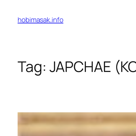
Skip
to
hobimasak.info
content
Tag:
JAPCHAE (K