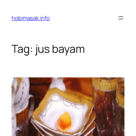
Skip
to
hobimasak.info
content
Tag:
jus bayam