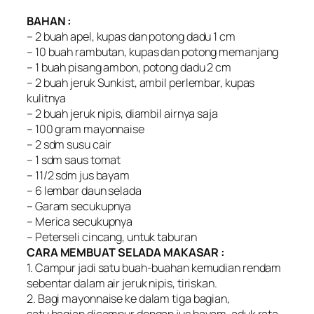
BAHAN :
– 2 buah apel, kupas dan potong dadu 1 cm
– 10 buah rambutan, kupas dan potong memanjang
– 1 buah pisang ambon, potong dadu 2 cm
– 2 buah jeruk Sunkist, ambil perlembar, kupas
kulitnya
– 2 buah jeruk nipis, diambil airnya saja
– 100 gram mayonnaise
– 2 sdm susu cair
– 1 sdm saus tomat
– 11/2 sdm jus bayam
– 6 lembar daun selada
– Garam secukupnya
– Merica secukupnya
– Peterseli cincang, untuk taburan
CARA MEMBUAT SELADA MAKASAR :
1. Campur jadi satu buah-buahan kemudian rendam
sebentar dalam air jeruk nipis, tiriskan.
2. Bagi mayonnaise ke dalam tiga bagian,
satu bagian dicampur dengan jus bayam, aduk rata.