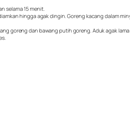
an selama 15 menit.
m, diamkan hingga agak dingin. Goreng kacang dalam m
acang goreng dan bawang putih goreng. Aduk agak lama 
es.