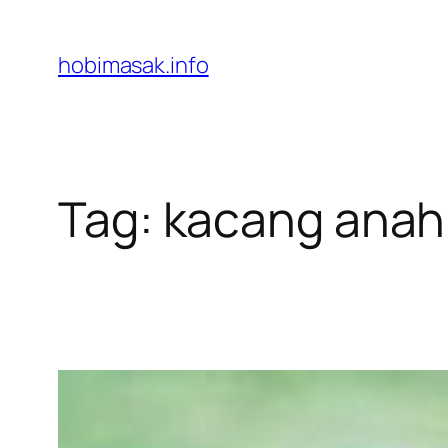
Skip
to
hobimasak.info
content
Tag:
kacang anah