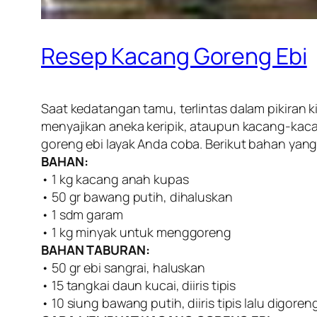
Resep Kacang Goreng Ebi
Saat kedatangan tamu, terlintas dalam pikiran ki
menyajikan aneka keripik, ataupun kacang-kaca
goreng ebi layak Anda coba. Berikut bahan yan
BAHAN:
• 1 kg kacang anah kupas
• 50 gr bawang putih, dihaluskan
• 1 sdm garam
• 1 kg minyak untuk menggoreng
BAHAN TABURAN:
• 50 gr ebi sangrai, haluskan
• 15 tangkai daun kucai, diiris tipis
• 10 siung bawang putih, diiris tipis lalu digore