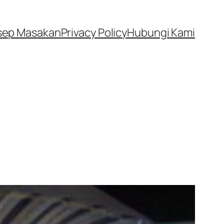
sep Masakan
Privacy Policy
Hubungi Kami