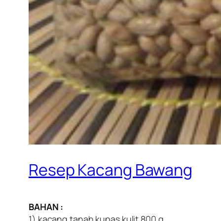
Resep Kacang Bawang
BAHAN :
1) kacang tanah kupas kulit 800 g