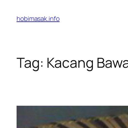
Skip
to
hobimasak.info
content
Tag:
Kacang Baw