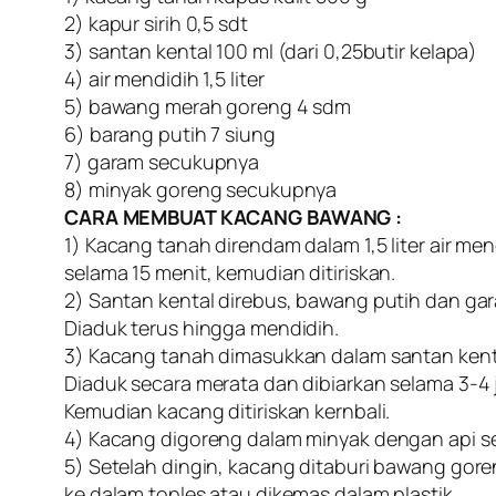
2) kapur sirih 0,5 sdt
3) santan kental 100 ml (dari 0,25butir kelapa)
4) air mendidih 1,5 liter
5) bawang merah goreng 4 sdm
6) barang putih 7 siung
7) garam secukupnya
8) minyak goreng secukupnya
CARA MEMBUAT KACANG BAWANG :
1) Kacang tanah direndam dalam 1,5 liter air men
selama 15 menit, kemudian ditiriskan.
2) Santan kental direbus, bawang putih dan g
Diaduk terus hingga mendidih.
3) Kacang tanah dimasukkan dalam santan kenta
Diaduk secara merata dan dibiarkan selama 3-4 
Kemudian kacang ditiriskan kernbali.
4) Kacang digoreng dalam minyak dengan api se
5) Setelah dingin, kacang ditaburi bawang gor
ke dalam toples atau dikemas dalam plastik.