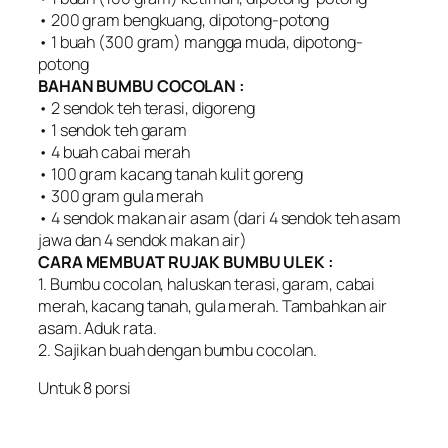
• 200 gram bengkuang, dipotong-potong
• 1 buah (300 gram) mangga muda, dipotong-
potong
BAHAN BUMBU COCOLAN :
• 2 sendok teh terasi, digoreng
• 1 sendok teh garam
• 4 buah cabai merah
• 100 gram kacang tanah kulit goreng
• 300 gram gula merah
• 4 sendok makan air asam (dari 4 sendok teh asam
jawa dan 4 sendok makan air)
CARA MEMBUAT RUJAK BUMBU ULEK :
1. Bumbu cocolan, haluskan terasi, garam, cabai
merah, kacang tanah, gula merah. Tambahkan air
asam. Aduk rata.
2. Sajikan buah dengan bumbu cocolan.
Untuk 8 porsi