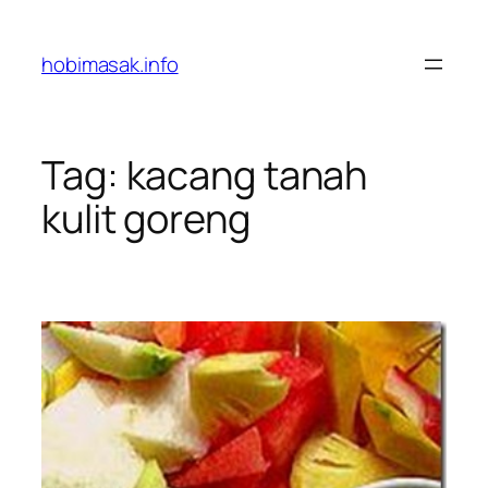
Skip
to
hobimasak.info
content
Tag:
kacang tanah
kulit goreng