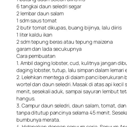
6 tangkai daun seledri segar
2 lembar daun salam
1 sdm saus tomat
2 butir tomat dikupas, buang bijinya, lalu diiris
1 liter kaldu ikan
2 sdm tepung beras atau tepung maizena
garam dan lada secukupnya
Cara pembuatan
1. Ambil daging lobster, cud, kulitnya jangan d
daging lobster, tutup, lalu simpan dalam lemari e
2. Lelehkan mentega di daiam panci berukuran
wortel dan daun seledri. Masak di atas api kecil
menit, sesekali aduk, sampai sayuran lembut te
hangus.
3. Campur daun seledri, daun salam, tomat, dan 
tanpa ditutup pancinya selama 45 menit. Seseka
bumbunya merata.
4. Hidangkan dengan senyum ceria. Senyum A