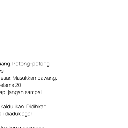
ibuang. Potong-potong
s.
 besar. Masukkan bawang,
 selama 20
tapi jangan sampai
kaldu ikan. Didihkan
li diaduk agar
nda akan menambah