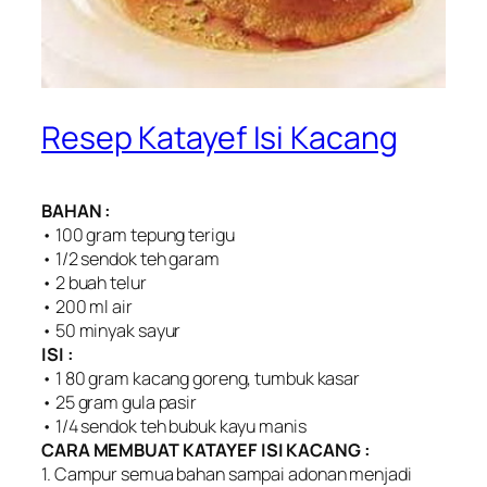
Resep Katayef Isi Kacang
BAHAN :
• 100 gram tepung terigu
• 1/2 sendok teh garam
• 2 buah telur
• 200 ml air
• 50 minyak sayur
ISI :
• 1 80 gram kacang goreng, tumbuk kasar
• 25 gram gula pasir
• 1/4 sendok teh bubuk kayu manis
CARA MEMBUAT KATAYEF ISI KACANG :
1. Campur semua bahan sampai adonan menjadi