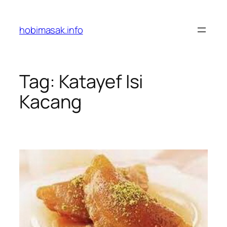
Skip
to
hobimasak.info
content
Tag:
Katayef Isi
Kacang