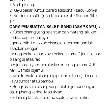
1. Buah pisang
2. Kayu bakar (untuk cara tradisional) secukupnya
3. Natrium bisulfit (untuk cara basah) 15 gram/liter
air
CARA PEMBUATAN SALE PISANG (ASAP KAYU) :
• Kupas pisang yang telah tua dan matang lalu kerik
sedikit bagian luarnya
agar bersih. Letakkan pisang di atas nampan lalu
asapkan dengan
menggunakan asap kayu bakar selama 2 jam. Jemur
pisang di atas rak
penjemuran yang beralaskan merang selama 4-5
hari. Sambil dijemur
sewaktu-waktu pisang dipipihkan (dipres) dengan
kayu bundar atau bambu.
• Bungkus sale pisang yang telah dijemur dengan
daun pisang kering. Masukkan
ke dalam plastik lalu tutup sealer atau api lilin.