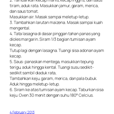
tiram, aduk rata. Masukkan jamur, garam, merica,
dan saus tomat.
Masukkan air. Masak sampai meletup-letup.
3. Tambahkan larutan maizena. Masak sampai kuah
mengental.
4. Tata lasagna di dasar pinggan tahan panas yang
dioles margarin. Siram 1/3 bagian tumisan ayam
kecap.
Tutup lagi dengan lasagna. Tuangi sisa adonan ayam
kecap.
5. Saus: panaskan mentega, masukkan tepung
terigu, aduk hingga kental. Tuangi susu sedikit-
sedikit sambil diaduk rata,
Tambahkan keju, garam, merica, dan pala bubuk.
Aduk hingga meletup-letup.
6. Siram ke atas tumisan ayam kecap. Taburkan sisa
keju. Oven 30 menit dengan suhu 180° Celcius.
4 February 2013