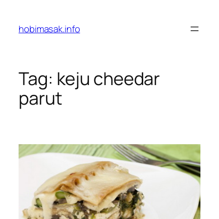
Skip
to
hobimasak.info
content
Tag:
keju cheedar
parut