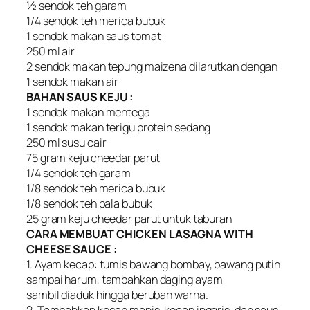
½ sendok teh garam
1/4 sendok teh merica bubuk
1 sendok makan saus tomat
250 ml air
2 sendok makan tepung maizena dilarutkan dengan
1 sendok makan air
BAHAN SAUS KEJU :
1 sendok makan mentega
1 sendok makan terigu protein sedang
250 ml susu cair
75 gram keju cheedar parut
1/4 sendok teh garam
1/8 sendok teh merica bubuk
1/8 sendok teh pala bubuk
25 gram keju cheedar parut untuk taburan
CARA MEMBUAT CHICKEN LASAGNA WITH
CHEESE SAUCE :
1. Ayam kecap: tumis bawang bombay, bawang putih
sampai harum, tambahkan daging ayam
sambil diaduk hingga berubah warna.
2. Tambahkan kecap manis, kecap inggris, dan saus