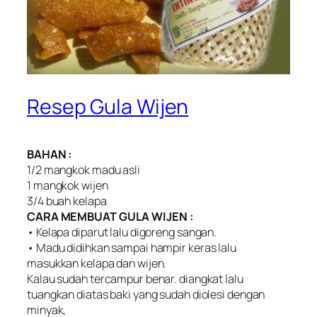
Resep Gula Wijen
BAHAN :
1/2 mangkok madu asli
1 mangkok wijen
3/4 buah kelapa
CARA MEMBUAT GULA WIJEN :
• Kelapa diparut lalu digoreng sangan.
• Madu didihkan sampai hampir keras lalu
masukkan kelapa dan wijen.
Kalau sudah tercampur benar. diangkat lalu
tuangkan diatas baki yang sudah diolesi dengan
minyak,