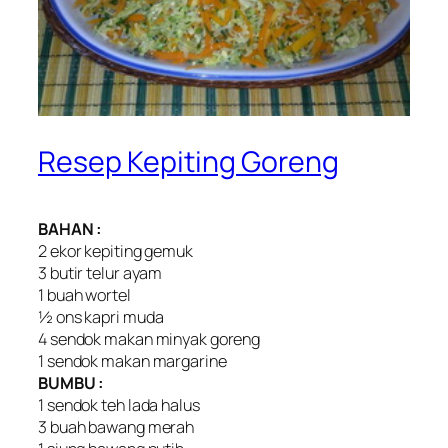
Resep Kepiting Goreng
BAHAN :
2 ekor kepiting gemuk
3 butir telur ayam
1 buah wortel
½ ons kapri muda
4 sendok makan minyak goreng
1 sendok makan margarine
BUMBU :
1 sendok teh lada halus
3 buah bawang merah