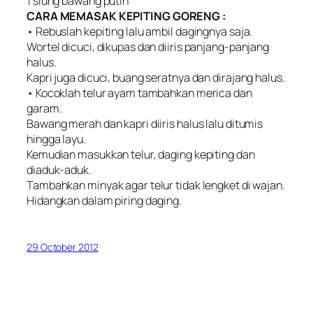
1 siung bawang putih
CARA MEMASAK KEPITING GORENG :
• Rebuslah kepiting lalu ambil dagingnya saja.
Wortel dicuci, dikupas dan diiris panjang-panjang
halus.
Kapri juga dicuci, buang seratnya dan dirajang halus.
• Kocoklah telur ayam tambahkan merica dan
garam.
Bawang merah dan kapri diiris halus lalu ditumis
hingga layu.
Kemudian masukkan telur, daging kepiting dan
diaduk-aduk.
Tambahkan minyak agar telur tidak lengket di wajan.
Hidangkan dalam piring daging.
29 October 2012