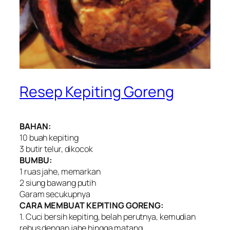
Resep Kepiting Goreng
BAHAN:
10 buah kepiting
3 butir telur, dikocok
BUMBU:
1 ruas jahe, memarkan
2 siung bawang putih
Garam secukupnya
CARA MEMBUAT KEPITING GORENG:
1. Cuci bersih kepiting, belah perutnya, kemudian
rebus dengan jahe hingga matang.