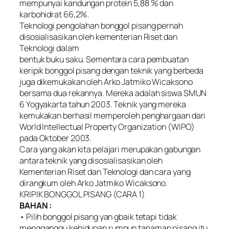
mempunyai kandungan protein 5,88 % dan
karbohidrat 66,2%.
Teknologi pengolahan bonggol pisang pernah
disosialisasikan oleh kementerian Riset dan
Teknologi dalam
bentuk buku saku. Sementara cara pembuatan
keripik bonggol pisang dengan teknik yang berbeda
juga dikemukakan oleh Arko Jatmiko Wicaksono
bersama dua rekannya. Mereka adalah siswa SMUN
6 Yogyakarta tahun 2003. Teknik yang mereka
kemukakan berhasil memperoleh penghargaan dari
World Intellectual Property Organization (WIPO)
pada Oktober 2003.
Cara yang akan kita pelajari merupakan gabungan
antara teknik yang disosialisasikan oleh
Kementerian Riset dan Teknologi dan cara yang
dirangkum oleh Arko Jatmiko Wicaksono.
KRIPIK BONGGOL PISANG (CARA 1)
BAHAN :
• Pilih bonggol pisang yan gbaik tetapi tidak
mengganggu kehidupan rumpun tanaman pisang itu