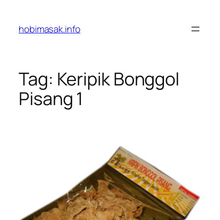
Skip
to
hobimasak.info
content
Tag:
Keripik Bonggol
Pisang 1