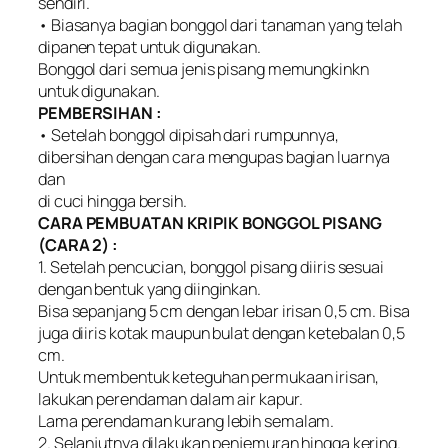
sendiri.
• Biasanya bagian bonggol dari tanaman yang telah
dipanen tepat untuk digunakan.
Bonggol dari semua jenis pisang memungkinkn
untuk digunakan.
PEMBERSIHAN :
• Setelah bonggol dipisah dari rumpunnya,
dibersihan dengan cara mengupas bagian luarnya
dan
di cuci hingga bersih.
CARA PEMBUATAN KRIPIK BONGGOL PISANG
(CARA 2) :
1. Setelah pencucian, bonggol pisang diiris sesuai
dengan bentuk yang diinginkan.
Bisa sepanjang 5 cm dengan lebar irisan 0,5 cm. Bisa
juga diiris kotak maupun bulat dengan ketebalan 0,5
cm.
Untuk membentuk keteguhan permukaan irisan,
lakukan perendaman dalam air kapur.
Lama perendaman kurang lebih semalam.
2. Selanjutnya dilakukan penjemuran hingga kering.