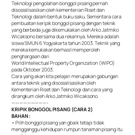
Teknologi pengolahan bonggol pisang pernah
disosialisasikan oleh kementerian Riset dan
Teknologi dalam bentuk buku saku. Sementara cara
pembuatan keripik bonggol pisang dengan teknik
yang berbeda juga dikemukakan oleh Arko Jatmiko
Wicaksono bersama dua rekannya. Mereka adalah
siswa SMUN 6 Yogyakarta tahun 2003. Teknik yang
mereka kemukakan berhasil memperoleh
penghargaan dari
World Intellectual Property Organization (WIPO)
pada Oktober 2003.
Cara yang akan kita pelajari merupakan gabungan
antara teknik yang disosialisasikan oleh
Kementerian Riset dan Teknologi dan cara yang
dirangkum oleh Arko Jatmiko Wicaksono.
—————————-
KRIPIK BONGGOL PISANG (CARA 2)
BAHAN :
• Pilih bonggol pisang yan gbaik tetapi tidak
mengganggu kehidupan rumpun tanaman pisang itu