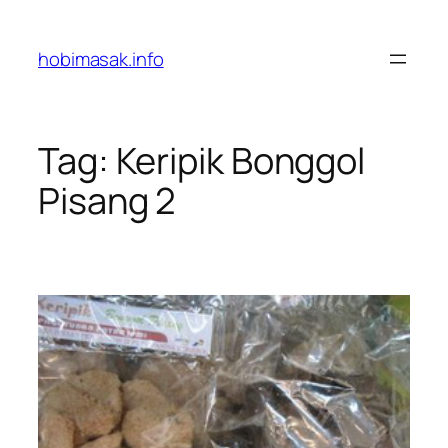
Skip
to
hobimasak.info
content
Tag:
Keripik Bonggol
Pisang 2