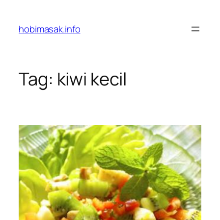
Skip
to
hobimasak.info
content
Tag:
kiwi kecil