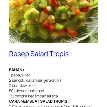
Resep Salad Tropis
BAHAN :
1 pepaya kecil
2 sendok makan sari jeruk nipis
2 buah kiwi kecil
50 g kecambah kapri
1/2 cangkir kecambah alfalfa
CARA MEMBUAT SALAD TROPIS :
1. Kupas papaya, potong sebesar 1 cm, lalu perciki