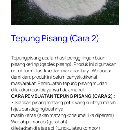
Tepung Pisang (Cara 2)
Tepung pisang adalah hasil penggilingan buah
pisang kering (gaplek pisang). Produk ini digunakan
untuk formulasi kue dan makanan bayi. Walaupun
demikian, produk ini belum banyak dikenal
masyarakat. Pembuatan tepung pisang mudah
dilakukan dan biayanya tidak mahal.
CARA PEMBUATAN TEPUNG PISANG (CARA 2) :
• Siapkan pisang matang petik yang kulitnya masih
hijau dan daging buahnya
masih keras (akan matang konsumsi jika diperam).
Wadah pemanas (gerabah)
diletakkan di atas api (tungku atau kompor),