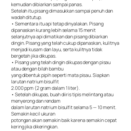
kemudian dibiarkan sampai panas.
Setelah itu pisang dimasukkan sampai penuh dan
wadah ditutup.
• Sementara itu api tetap dinyalakan. Pisang
dipanaskan kurang lebih selama 15 menit
selanjutnya api dimatikan dan pisang dibiarkan
dingin. Pisang yang telah cukup dipanaskan, kulitnya
menjadi kusam dan layu, serta kulitnya tidak
bergetah jika dikupas.
• Pisang yang telah dingin dikupas dengan pisau
atau dengan bilah bambu
yang dibentuk pipih seperti mata pisau. Siapkan
larutan natrium bisulfit
2.000 ppm (2 gram dalam 1 liter).
• Setelah dikupas, buah diiris tipis melintang atau
menyerong dan rendam
dalam larutan natrium bisulfit selama 5 — 10 menit.
Semakin kecil ukuran
potongan akan semakin baik karena semakin cepat
kering jika dikeringkan.