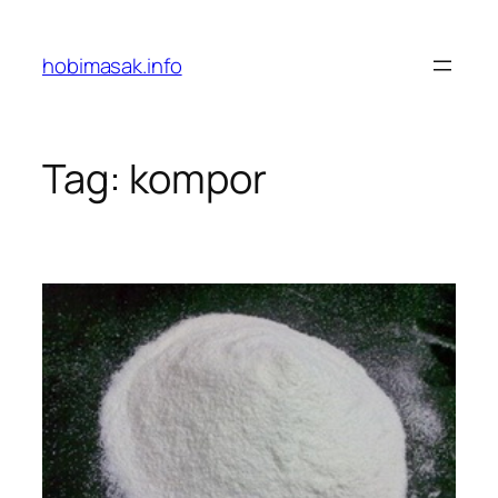
Skip
to
hobimasak.info
content
Tag:
kompor