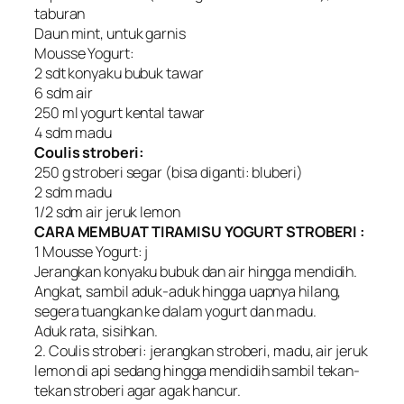
taburan
Daun mint, untuk garnis
Mousse Yogurt:
2 sdt konyaku bubuk tawar
6 sdm air
250 ml yogurt kental tawar
4 sdm madu
Coulis stroberi:
250 g stroberi segar (bisa diganti: bluberi)
2 sdm madu
1/2 sdm air jeruk lemon
CARA MEMBUAT TIRAMISU YOGURT STROBERI :
1 Mousse Yogurt: j
Jerangkan konyaku bubuk dan air hingga mendidih.
Angkat, sambil aduk-aduk hingga uapnya hilang,
segera tuangkan ke dalam yogurt dan madu.
Aduk rata, sisihkan.
2. Coulis stroberi: jerangkan stroberi, madu, air jeruk
lemon di api sedang hingga mendidih sambil tekan-
tekan stroberi agar agak hancur.