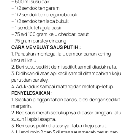
– 600 ml susu cair
– 1/2 sendok teh garam
– 1/2 sendok teh oregano bubuk
– 1/2 sendok teh lada bubuk
– 1 sendok teh gula pasir
– 75 s/d 100 gram keju cheddar, parut
– 75 gram parsley cincang
CARA MEMBUAT SAUS PUTIH :
1. Panaskan mentega, lalu campur bahan kering
kecuali keju
2. Beri susu sedikit demi sedikit sambil diaduk rata.
3. Didihkan di atas api kecil sambil ditambahkan keju
parut dan parsley.
4. Aduk-aduk sampai matang dan meletup-letup.
PENYELESAIKAN :
1. Siapkan pinggan tahan panas, olesi dengan sedikit
margarin.
2. Bed saus merah secukupnya di dasar pinggan, lalu
susun 1 lapis lasagna.
3. Beri saus putih di atasnya, taburi keju parut.
4. Ulangi poin 2 dan 3 di atas saus merah berurutan