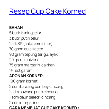
Resep Cup Cake Korned
BAHAN :
5 butir kuning telur
3 butir putih telur
1 sdt SP (cake emulsifier)
70 gram gula kastor
90 gram tepung terigu, ayak
20 gram maizena
75 gram margarin, cairkan
1/4 sdt garam
ADONAN KORNED :
100 gram kornet
2 sdm bawang bombay cincang
1 sdm bawang putih cincang
1 sdm daun seledri cincang
2 sdm margarine
CARA MEMBUAT CUP CAKE KORNED :