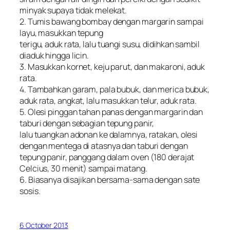
minyak supaya tidak melekat.
2. Tumis bawang bombay dengan margarin sampai
layu, masukkan tepung
terigu, aduk rata, lalu tuangi susu, didihkan sambil
diaduk hingga licin.
3. Masukkan kornet, keju parut, dan makaroni, aduk
rata.
4. Tambahkan garam, pala bubuk, dan merica bubuk,
aduk rata, angkat, lalu masukkan telur, aduk rata.
5. Olesi pinggan tahan panas dengan margarin dan
taburi dengan sebagian tepung panir,
lalu tuangkan adonan ke dalamnya, ratakan, olesi
dengan mentega di atasnya dan taburi dengan
tepung panir, panggang dalam oven (180 derajat
Celcius, 30 menit) sampai matang.
6. Biasanya disajikan bersama-sama dengan sate
sosis.
6 October 2013