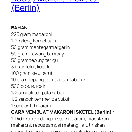
(Berlin)
BAHAN :
225 gram macaroni
1/2 kaleng kornet sapi
50 gram mentega/margarin
50 gram bawang bombay
50 gram tepung terigu
3 butir telur, kocok
100 gram keju parut
10 gram tepung panir, untuk taburan
500 cc susu cair
1/2 sendok teh pala hubuk
1/2 sendok teh merica bubuk
1 sendok teh garam
CARA MEMBUAT MAKARONI SKOTEL (Berlin) :
1. Didihkan air dengan sedikit garam, masukkan
makaroni, rebus sampai matang, lalu tiriskan,
siram dengan air dingin dan perciki dengan sedikit