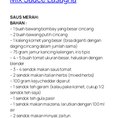
SAUS MERAH:
BAHAN :
– 1 buah bawang bombay yang besar cincang
– 2 buah bawang putih cincang
– 1 kaleng kornet yang besar (bisa diganti dengan
daging cincang dalam jumlah sama)
– 75 gram jamur kancing kalengan, iris tipis
– 4 – 5 buah tomat ukuran besar, haluskan dengan
blender
– 3 – 4 sendok makan saus tomat
– 2 sendok makan italian herbs (mixed herbs)
– 100 gram keju cheddar diparut
– 1 sendok teh garam (kalau pake kornet, cukup 1/2
sendok teh saja)
– 1 sendok teh gula pasir
– 1 sendok makan maizena, larutkan dengan 100 ml
air
– 2 sendok makan minyak zaitun