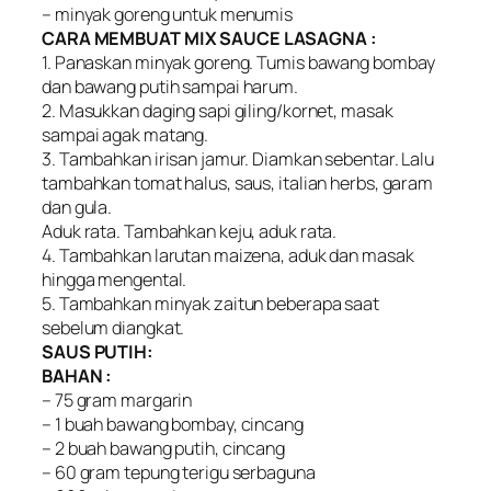
– minyak goreng untuk menumis
CARA MEMBUAT MIX SAUCE LASAGNA :
1. Panaskan minyak goreng. Tumis bawang bombay
dan bawang putih sampai harum.
2. Masukkan daging sapi giling/kornet, masak
sampai agak matang.
3. Tambahkan irisan jamur. Diamkan sebentar. Lalu
tambahkan tomat halus, saus, italian herbs, garam
dan gula.
Aduk rata. Tambahkan keju, aduk rata.
4. Tambahkan larutan maizena, aduk dan masak
hingga mengental.
5. Tambahkan minyak zaitun beberapa saat
sebelum diangkat.
SAUS PUTIH:
BAHAN :
– 75 gram margarin
– 1 buah bawang bombay, cincang
– 2 buah bawang putih, cincang
– 60 gram tepung terigu serbaguna