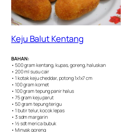
Keju Balut Kentang
BAHAN:
• 500 gram kentang, kupas, goreng, haluskan
• 200 ml susu cair
• 1 kotak keju cheddar, potong 1x1x7 cm
• 100 gram kornet
• 100 gram tepung panir halus
• 75 gram keju parut
• 50 gram tepung terigu
• 1 butir telur, kocok lepas
• 3 sdm margarin
• ½ sdt merica bubuk
• Minyak goreng