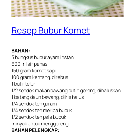
Resep Bubur Kornet
BAHAN:
3 bungkus bubur ayam instan
600 ml air panas
150 gram kornet sapi
100 gram kentang, direbus
1 butir telur
1/2 sendok makan bawang putih goreng, dihaluskan
1 batang daun bawang, diiris halus
1/4 sendok teh garam
1/4 sendok teh merica bubuk
1/2 sendok teh pala bubuk
minyak untuk menggoreng
BAHAN PELENGKAP: