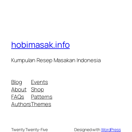
hobimasak.info
Kumpulan Resep Masakan Indonesia
Blog
Events
About
Shop
FAQs
Patterns
Authors
Themes
Twenty Twenty-Five
Designed with
WordPress