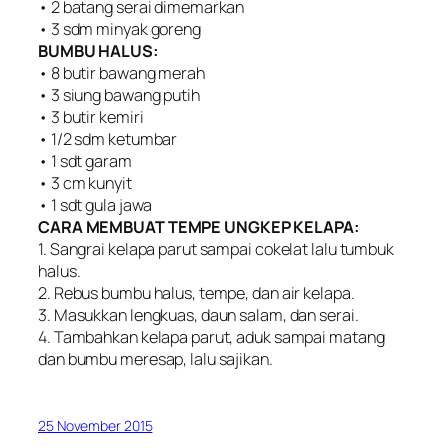
• 2 batang serai dimemarkan
• 3 sdm minyak goreng
BUMBU HALUS:
• 8 butir bawang merah
• 3 siung bawang putih
• 3 butir kemiri
• 1/2 sdm ketumbar
• 1 sdt garam
• 3 cm kunyit
• 1 sdt gula jawa
CARA MEMBUAT TEMPE UNGKEP KELAPA:
1. Sangrai kelapa parut sampai cokelat lalu tumbuk
halus.
2. Rebus bumbu halus, tempe, dan air kelapa.
3. Masukkan lengkuas, daun salam, dan serai.
4. Tambahkan kelapa parut, aduk sampai matang
dan bumbu meresap, lalu sajikan.
25 November 2015