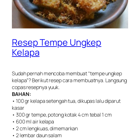
Resep Tempe Ungkep
Kelapa
Sudah pernah mencoba membuat “tempe ungkep
kelapa”? Berikut resep cara membuatnya. Langsung
copas resepnya yuuk.
BAHAN:
• 100 gr kelapa setengah tua, dikupas lalu diparut
kasar
• 300 gr tempe, potong kotak 4 cm tebal 1 cm
• 600 ml air kelapa
• 2 cm lengkuas, dimemarkan
• 2 lembar daun salam