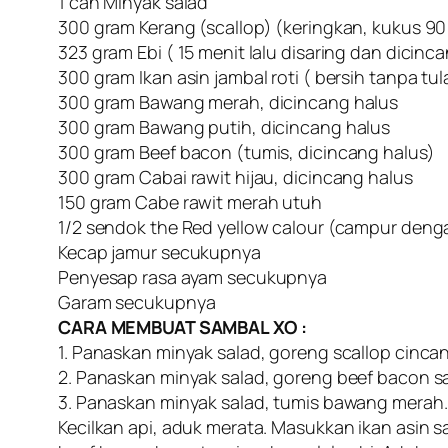
1 can Minyak salad
300 gram Kerang (scallop) (keringkan, kukus 90 
323 gram Ebi ( 15 menit lalu disaring dan dicinc
300 gram Ikan asin jambal roti ( bersih tanpa tu
300 gram Bawang merah, dicincang halus
300 gram Bawang putih, dicincang halus
300 gram Beef bacon (tumis, dicincang halus)
300 gram Cabai rawit hijau, dicincang halus
150 gram Cabe rawit merah utuh
1/2 sendok the Red yellow calour (campur denga
Kecap jamur secukupnya
Penyesap rasa ayam secukupnya
Garam secukupnya
CARA MEMBUAT SAMBAL XO :
1. Panaskan minyak salad, goreng scallop cinca
2. Panaskan minyak salad, goreng beef bacon s
3. Panaskan minyak salad, tumis bawang merah
Kecilkan api, aduk merata. Masukkan ikan asin s