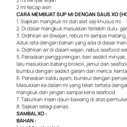
2 ml Minyak wijen
2 ml Kecap asin
CARA MEMBUAT SUP MI DENGAN SAUS XO (
1. Siapkan mangkuk mi dan alat saji khusus mi.
2. Di dasar mangkuk masukkan terlebih dulu: ga
3. Didihkan air diwajan, rebus mi sampai matan
Aduk rata dengan bahan yang ada di dasar mang
4. Didihkan air di dalam wajan, rebus seafood sa
5. Panaskan penggorengan, beri sedikit minya
lalu masukkan batang brokoli, jamur dan seafo
bumbui dengan sedikit garam dan merica. Kenta
6. Panaskan kaldu ayam, bumbui dengan penyeda
Masukkan ke dalam mi yang telah tertata denga
mangkuk dan jangan sampai kena seafood.
7. Taburkan irisan daun bawang di atas permuka
8. Sajikan selagi panas.
SAMBAL XO :
BAHAN :