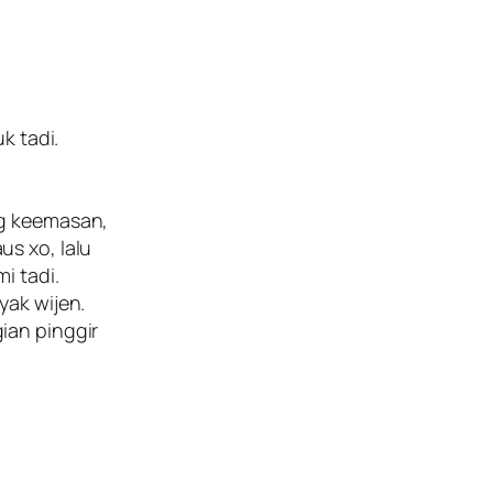
k tadi.
ng keemasan,
s xo, lalu
i tadi.
yak wijen.
ian pinggir