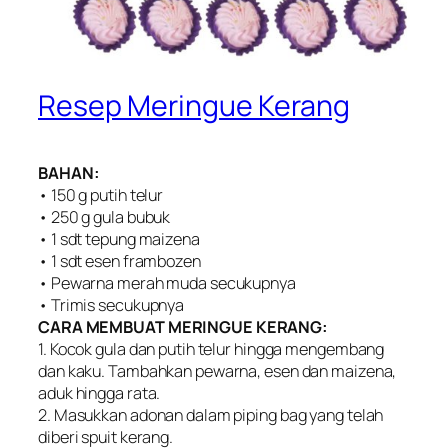
Resep Meringue Kerang
BAHAN:
• 150 g putih telur
• 250 g gula bubuk
• 1 sdt tepung maizena
• 1 sdt esen frambozen
• Pewarna merah muda secukupnya
• Trimis secukupnya
CARA MEMBUAT MERINGUE KERANG:
1. Kocok gula dan putih telur hingga mengembang
dan kaku. Tambahkan pewarna, esen dan maizena,
aduk hingga rata.
2. Masukkan adonan dalam piping bag yang telah
diberi spuit kerang.