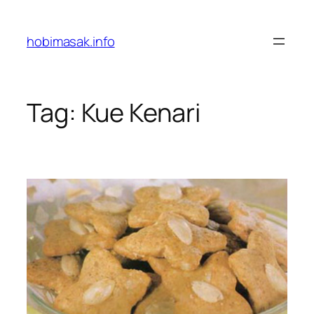
Skip
to
hobimasak.info
content
Tag:
Kue Kenari