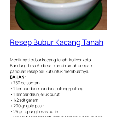
Resep Bubur Kacang Tanah
Menikmati bubur kacang tanah, kuliner kota
Bandung, bisa Anda sajikan di rumah dengan
panduan resep berikut untuk membuatnya.
BAHAN:
• 750 cc santan
• 1 lembar daun pandan, potong-potong
• 1 lembar daun jeruk purut
• 1/2 sdt garam
• 200 gr gula pasir
• 25 gr tepung beras putih