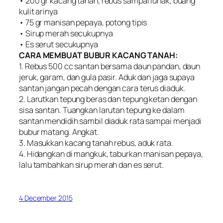
• 200 gr kacang tanah, rebus sampai lunak, buang
kulit arinya
• 75 gr manisan pepaya, potong tipis
• Sirup merah secukupnya
• Es serut secukupnya
CARA MEMBUAT BUBUR KACANG TANAH:
1. Rebus 500 cc santan bersama daun pandan, daun
jeruk, garam, dan gula pasir. Aduk dan jaga supaya
santan jangan pecah dengan cara terus diaduk.
2. Larutkan tepung beras dan tepung ketan dengan
sisa santan. Tuangkan larutan tepung ke dalam
santan mendidih sambil diaduk rata sampai menjadi
bubur matang. Angkat.
3. Masukkan kacang tanah rebus, aduk rata.
4. Hidangkan di mangkuk, taburkan manisan pepaya,
lalu tambahkan sirup merah dan es serut.
4 December 2015