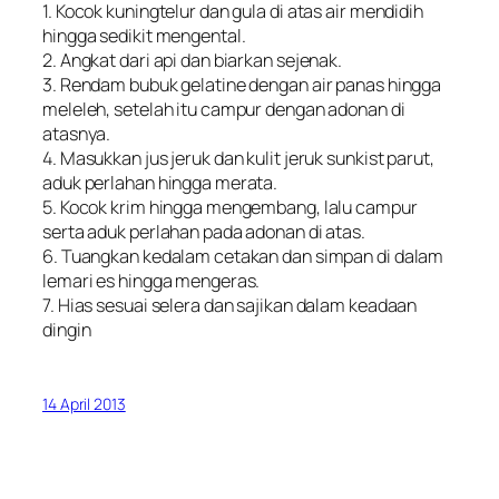
1. Kocok kuningtelur dan gula di atas air mendidih
hingga sedikit mengental.
2. Angkat dari api dan biarkan sejenak.
3. Rendam bubuk gelatine dengan air panas hingga
meleleh, setelah itu campur dengan adonan di
atasnya.
4. Masukkan jus jeruk dan kulit jeruk sunkist parut,
aduk perlahan hingga merata.
5. Kocok krim hingga mengembang, lalu campur
serta aduk perlahan pada adonan di atas.
6. Tuangkan kedalam cetakan dan simpan di dalam
lemari es hingga mengeras.
7. Hias sesuai selera dan sajikan dalam keadaan
dingin
14 April 2013