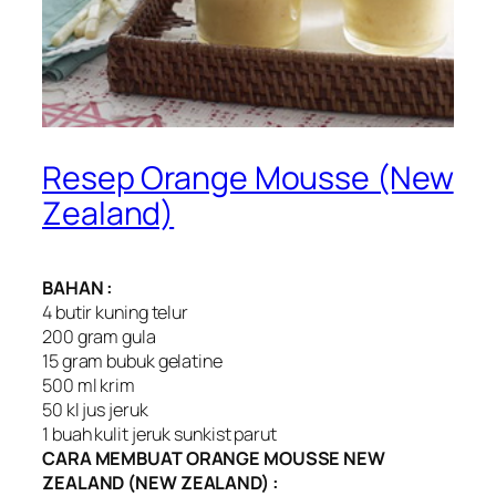
Resep Orange Mousse (New
Zealand)
BAHAN :
4 butir kuning telur
200 gram gula
15 gram bubuk gelatine
500 ml krim
50 kl jus jeruk
1 buah kulit jeruk sunkist parut
CARA MEMBUAT ORANGE MOUSSE NEW
ZEALAND (NEW ZEALAND) :