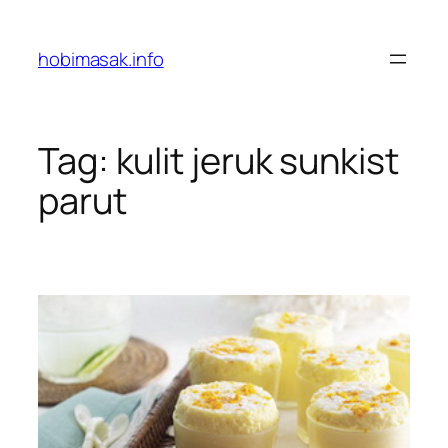
Skip
to
hobimasak.info
content
Tag:
kulit jeruk sunkist
parut