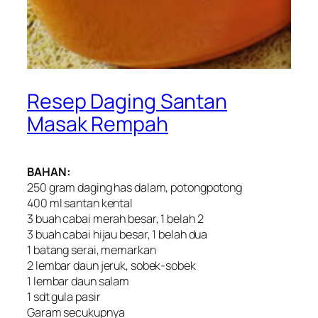
Resep Daging Santan
Masak Rempah
BAHAN:
250 gram daging has dalam, potongpotong
400 ml santan kental
3 buah cabai merah besar, 1 belah 2
3 buah cabai hijau besar, 1 belah dua
1 batang serai, memarkan
2 lembar daun jeruk, sobek-sobek
1 lembar daun salam
1 sdt gula pasir
Garam secukupnya