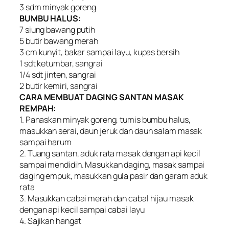
3 sdm minyak goreng
BUMBU HALUS:
7 siung bawang putih
5 butir bawang merah
3 cm kunyit, bakar sampai layu, kupas bersih
1 sdt ketumbar, sangrai
1/4 sdt jinten, sangrai
2 butir kemiri, sangrai
CARA MEMBUAT DAGING SANTAN MASAK
REMPAH:
1. Panaskan minyak goreng, tumis bumbu halus,
masukkan serai, daun jeruk dan daun salam masak
sampai harum
2. Tuang santan, aduk rata masak dengan api kecil
sampai mendidih. Masukkan daging, masak sampai
daging empuk, masukkan gula pasir dan garam aduk
rata
3. Masukkan cabai merah dan cabal hijau masak
dengan api kecil sampai cabai layu
4. Sajikan hangat