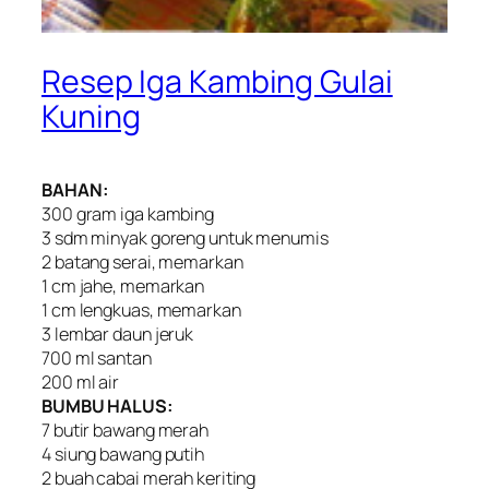
Resep Iga Kambing Gulai
Kuning
BAHAN:
300 gram iga kambing
3 sdm minyak goreng untuk menumis
2 batang serai, memarkan
1 cm jahe, memarkan
1 cm lengkuas, memarkan
3 lembar daun jeruk
700 ml santan
200 ml air
BUMBU HALUS:
7 butir bawang merah
4 siung bawang putih
2 buah cabai merah keriting