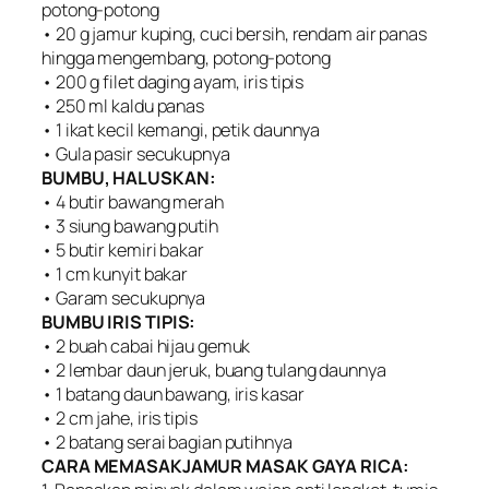
potong-potong
• 20 g jamur kuping, cuci bersih, rendam air panas
hingga mengembang, potong-potong
• 200 g filet daging ayam, iris tipis
• 250 ml kaldu panas
• 1 ikat kecil kemangi, petik daunnya
• Gula pasir secukupnya
BUMBU, HALUSKAN:
• 4 butir bawang merah
• 3 siung bawang putih
• 5 butir kemiri bakar
• 1 cm kunyit bakar
• Garam secukupnya
BUMBU IRIS TIPIS:
• 2 buah cabai hijau gemuk
• 2 lembar daun jeruk, buang tulang daunnya
• 1 batang daun bawang, iris kasar
• 2 cm jahe, iris tipis
• 2 batang serai bagian putihnya
CARA MEMASAKJAMUR MASAK GAYA RICA: