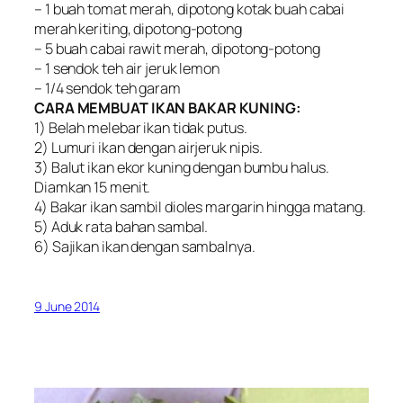
– 1 buah tomat merah, dipotong kotak buah cabai
merah keriting, dipotong-potong
– 5 buah cabai rawit merah, dipotong-potong
– 1 sendok teh air jeruk lemon
– 1/4 sendok teh garam
CARA MEMBUAT IKAN BAKAR KUNING:
1) Belah melebar ikan tidak putus.
2) Lumuri ikan dengan airjeruk nipis.
3) Balut ikan ekor kuning dengan bumbu halus.
Diamkan 15 menit.
4) Bakar ikan sambil dioles margarin hingga matang.
5) Aduk rata bahan sambal.
6) Sajikan ikan dengan sambalnya.
9 June 2014