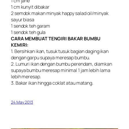
1 cm jahe
1 cm kunyit dibakar
2 semdok makan minyak happy salad oil/minyak
sayur biasa
1 sendok teh garam
1 sendok teh gula
CARA MEMBUAT TENGIRI BAKAR BUMBU
KEMIRI:
1. Bersihkan ikan, tusuk tusuk bagian daging ikan
dengan garpu supaya meresap bumbu.
2. Lumuri ikan dengan bumbu perendam, diamkan
supaya bumbu meresap minimal 1 jam lebih lama
lebih meresap.
3. Bakar ikan hingga coklat atau matang.
24 May 2013