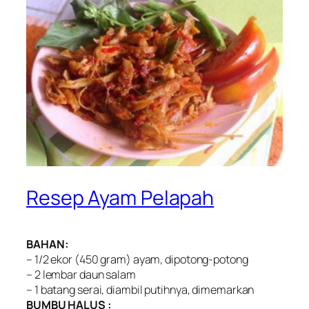
Resep Ayam Pelapah
BAHAN:
– 1/2 ekor (450 gram) ayam, dipotong-potong
– 2 lembar daun salam
– 1 batang serai, diambil putihnya, dimemarkan
BUMBU HALUS :