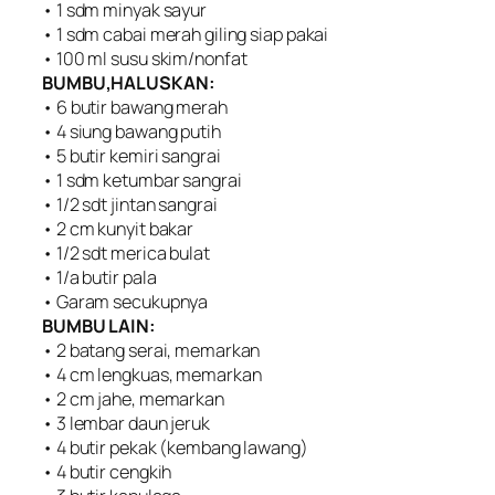
• 1 sdm minyak sayur
• 1 sdm cabai merah giling siap pakai
• 100 ml susu skim/nonfat
BUMBU,HALUSKAN:
• 6 butir bawang merah
• 4 siung bawang putih
• 5 butir kemiri sangrai
• 1 sdm ketumbar sangrai
• 1/2 sdt jintan sangrai
• 2 cm kunyit bakar
• 1/2 sdt merica bulat
• 1/a butir pala
• Garam secukupnya
BUMBU LAIN:
• 2 batang serai, memarkan
• 4 cm lengkuas, memarkan
• 2 cm jahe, memarkan
• 3 lembar daun jeruk
• 4 butir pekak (kembang lawang)
• 4 butir cengkih