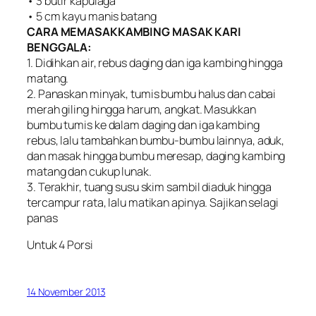
• 3 butir kapulaga
• 5 cm kayu manis batang
CARA MEMASAKKAMBING MASAK KARI
BENGGALA:
1. Didihkan air, rebus daging dan iga kambing hingga
matang.
2. Panaskan minyak, tumis bumbu halus dan cabai
merah giling hingga harum, angkat. Masukkan
bumbu tumis ke dalam daging dan iga kambing
rebus, lalu tambahkan bumbu-bumbu lainnya, aduk,
dan masak hingga bumbu meresap, daging kambing
matang dan cukup lunak.
3. Terakhir, tuang susu skim sambil diaduk hingga
tercampur rata, lalu matikan apinya. Sajikan selagi
panas
Untuk 4 Porsi
14 November 2013