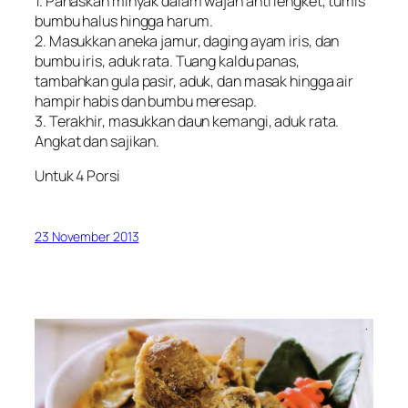
1. Panaskan minyak dalam wajan anti lengket, tumis
bumbu halus hingga harum.
2. Masukkan aneka jamur, daging ayam iris, dan
bumbu iris, aduk rata. Tuang kaldu panas,
tambahkan gula pasir, aduk, dan masak hingga air
hampir habis dan bumbu meresap.
3. Terakhir, masukkan daun kemangi, aduk rata.
Angkat dan sajikan.
Untuk 4 Porsi
23 November 2013