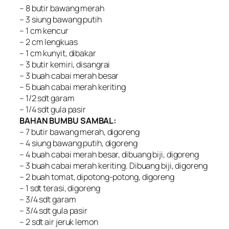
– 8 butir bawang merah
– 3 siung bawang putih
– 1 cm kencur
– 2 cm lengkuas
– 1 cm kunyit, dibakar
– 3 butir kemiri, disangrai
– 3 buah cabai merah besar
– 5 buah cabai merah keriting
– 1/2 sdt garam
– 1/4 sdt gula pasir
BAHAN BUMBU SAMBAL:
– 7 butir bawang merah, digoreng
– 4 siung bawang putih, digoreng
– 4 buah cabai merah besar, dibuang biji, digoreng
– 3 buah cabai merah keriting. Dibuang biji, digoreng
– 2 buah tomat, dipotong-potong, digoreng
– 1 sdt terasi, digoreng
– 3/4 sdt garam
– 3/4 sdt gula pasir
– 2 sdt air jeruk lemon