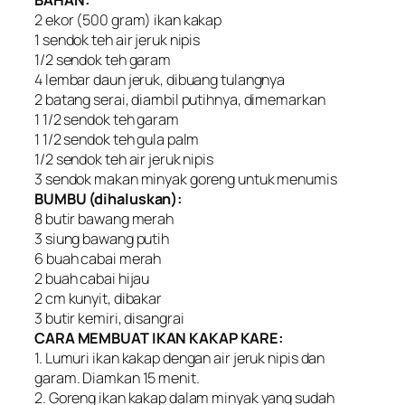
2 ekor (500 gram) ikan kakap
1 sendok teh air jeruk nipis
1/2 sendok teh garam
4 lembar daun jeruk, dibuang tulangnya
2 batang serai, diambil putihnya, dimemarkan
1 1/2 sendok teh garam
1 1/2 sendok teh gula palm
1/2 sendok teh air jeruk nipis
3 sendok makan minyak goreng untuk menumis
BUMBU (dihaluskan):
8 butir bawang merah
3 siung bawang putih
6 buah cabai merah
2 buah cabai hijau
2 cm kunyit, dibakar
3 butir kemiri, disangrai
CARA MEMBUAT IKAN KAKAP KARE:
1. Lumuri ikan kakap dengan air jeruk nipis dan
garam. Diamkan 15 menit.
2. Goreng ikan kakap dalam minyak yang sudah