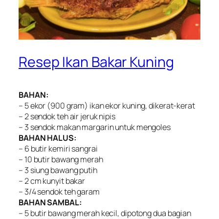
Resep Ikan Bakar Kuning
BAHAN:
– 5 ekor (900 gram) ikan ekor kuning, dikerat-kerat
– 2 sendok teh air jeruk nipis
– 3 sendok makan margarin untuk mengoles
BAHAN HALUS:
– 6 butir kemiri sangrai
– 10 butir bawang merah
– 3 siung bawang putih
– 2 cm kunyit bakar
– 3/4 sendok teh garam
BAHAN SAMBAL:
– 5 butir bawang merah kecil, dipotong dua bagian