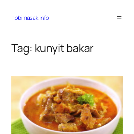
Skip
to
hobimasak.info
content
Tag:
kunyit bakar