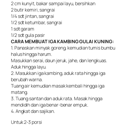
2 cm kunyit, bakar sampai layu, bersihkan
2 butir kemiri, sangrai
1/4 sdt jintan, sangrai
1/2 sdt ketumbar, sangrai
1 sdt garam
1/2 sdt gula pasir
CARA MEMBUAT IGA KAMBING GULAI KUNING:
1. Panaskan minyak goreng, kemudian tumis bumbu
halus hingga harum.
Masukkan serai, daun jeruk, jahe, dan lengkuas.
Aduk hingga layu.
2. Masukkan iga kambing, aduk rata hingga iga
berubah warna.
Tuang air kemudian masak kembali hingga iga
matang.
3. Tuang santan dan aduk rata. Masak hingga
mendidih dan iga benar-benar empuk.
4. Angkat dan sajikan.
Untuk 2-3 porsi