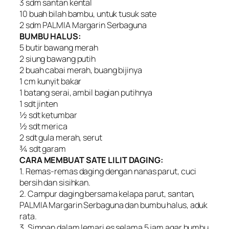
3 sdm santan kental
10 buah bilah bambu, untuk tusuk sate
2 sdm PALMIA Margarin Serbaguna
BUMBU HALUS:
5 butir bawang merah
2 siung bawang putih
2 buah cabai merah, buang bijinya
1 cm kunyit bakar
1 batang serai, ambil bagian putihnya
1 sdt jinten
½ sdt ketumbar
½ sdt merica
2 sdt gula merah, serut
¾ sdt garam
CARA MEMBUAT SATE LILIT DAGING:
1. Remas-remas daging dengan nanas parut, cuci
bersih dan sisihkan.
2. Campur daging bersama kelapa parut, santan,
PALMIA Margarin Serbaguna dan bumbu halus, aduk
rata.
3. Simpan dalam lemari es selama 5 jam agar bumbu