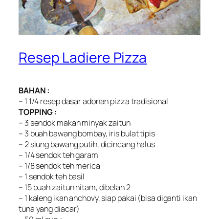
Resep Ladiere Pizza
BAHAN :
– 1 1/4 resep dasar adonan pizza tradisional
TOPPING :
– 3 sendok makan minyak zaitun
– 3 buah bawang bombay, iris bulat tipis
– 2 siung bawang putih, dicincang halus
– 1/4 sendok teh garam
– 1/8 sendok teh merica
– 1 sendok teh basil
– 15 buah zaitun hitam, dibelah 2
– 1 kaleng ikan anchovy, siap pakai (bisa diganti ikan
tuna yang diacar)