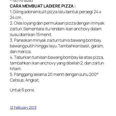
– 50 ml susu
CARA MEMBUAT LADIERE PIZZA :
1. Giling adonan kulit pizza lalu bentuk persegi 24 x
24 cm.
2. Oles loyang dan permukaan pizza dengan minyak
zaitun. Sementara itu rendam ikan anchovy dalam
susu diamkan 15 menit.
3. Panaskan minyak zaitun tumis bawang bombay,
bawang putih hingga layu. Tambahkan basil, garam,
dan merica.
4. Taburkan tumisan bawang bombay ke atas pizza,
tambahkan ikan anchovy yang dibelah 2, dan zaitun
hitam.
5. Panggang selama 20 menit dengan suhu 200°
Celsius. Angkat,
Untuk 6 porsi.
12 February 2013