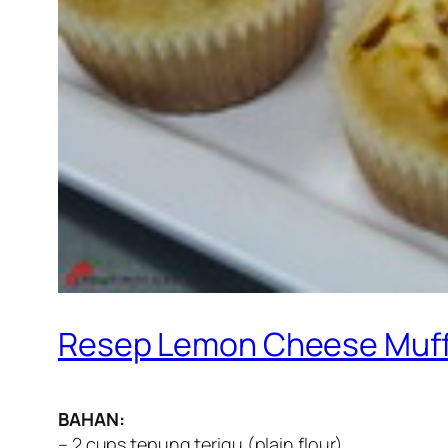
Resep Lemon Cheese Muff
BAHAN:
– 2 cups tepung terigu (plain flour)