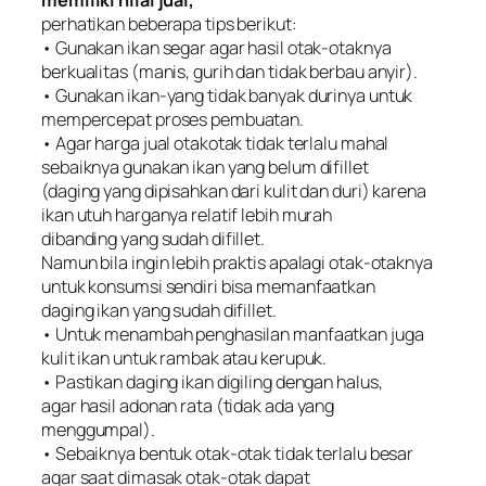
perhatikan beberapa tips berikut:
• Gunakan ikan segar agar hasil otak-otaknya
berkualitas (manis, gurih dan tidak berbau anyir).
• Gunakan ikan-yang tidak banyak durinya untuk
mempercepat proses pembuatan.
• Agar harga jual otakotak tidak terlalu mahal
sebaiknya gunakan ikan yang belum difillet
(daging yang dipisahkan dari kulit dan duri) karena
ikan utuh harganya relatif lebih murah
dibanding yang sudah difillet.
Namun bila ingin lebih praktis apalagi otak-otaknya
untuk konsumsi sendiri bisa memanfaatkan
daging ikan yang sudah difillet.
• Untuk menambah penghasilan manfaatkan juga
kulit ikan untuk rambak atau kerupuk.
• Pastikan daging ikan digiling dengan halus,
agar hasil adonan rata (tidak ada yang
menggumpal).
• Sebaiknya bentuk otak-otak tidak terlalu besar
agar saat dimasak otak-otak dapat