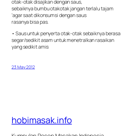
otak-otak disajikan dengan saus,
sebaiknya bumbu otakotak jangan terlalu tajam
‘agar saat dikonsumsi dengan saus
rasanya bisa pas.
• Saus untuk penyerta otak-otak sebaiknya berasa
segar/sedikit asam untuk menetralkan rasaikan
yang sedikit amis
23 May 2012
hobimasak.info
Kumpulan Resep Masakan Indonesia