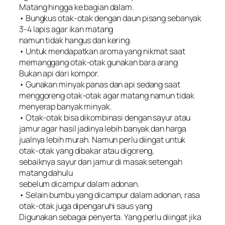
Matang hingga ke bagian dalam.
• Bungkus otak-otak dengan daun pisang sebanyak
3-4 lapis agar ikan matang
namun tidak hangus dan kering.
• Untuk mendapatkan aroma yang nikmat saat
memanggang otak-otak gunakan bara arang
Bukan api dari kompor.
• Gunakan minyak panas dan api sedang saat
menggoreng otak-otak agar matang namun tidak
menyerap banyak minyak.
• Otak-otak bisa dikombinasi dengan sayur atau
jamur agar hasil jadinya lebih banyak dan harga
jualnya lebih murah. Namun perlu diingat untuk
otak-otak yang dibakar atau digoreng,
sebaiknya sayur dan jamur di masak setengah
matang dahulu
sebelum dicampur dalam adonan.
• Selain bumbu yang dicampur dalam adonan, rasa
otak-otak juga dipengaruhi saus yang
Digunakan sebagai penyerta. Yang perlu diingat jika