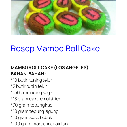
Resep Mambo Roll Cake
MAMBO ROLL CAKE (LOS ANGELES)
BAHAN-BAHAN :
*10 butir kuning telur
*2 butir putih telur
*150 gram icing sugar
*13 gram cake emulsifier
*70 gram tepung kue
*10 gram tepung jagung
*10 gram susu bubuk
*100 gram margarin, cairkan