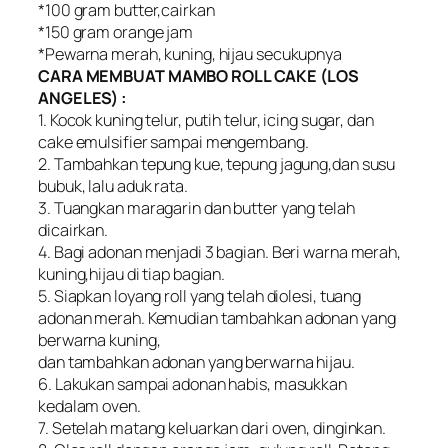
*100 gram butter,cairkan
*150 gram orange jam
*Pewarna merah, kuning, hijau secukupnya
CARA MEMBUAT MAMBO ROLL CAKE (LOS
ANGELES) :
1. Kocok kuning telur, putih telur, icing sugar, dan
cake emulsifier sampai mengembang.
2. Tambahkan tepung kue, tepung jagung,dan susu
bubuk, lalu aduk rata.
3. Tuangkan maragarin dan butter yang telah
dicairkan.
4. Bagi adonan menjadi 3 bagian. Beri warna merah,
kuning,hijau di tiap bagian.
5. Siapkan loyang roll yang telah diolesi, tuang
adonan merah. Kemudian tambahkan adonan yang
berwarna kuning,
dan tambahkan adonan yang berwarna hijau.
6. Lakukan sampai adonan habis, masukkan
kedalam oven.
7. Setelah matang keluarkan dari oven, dinginkan.