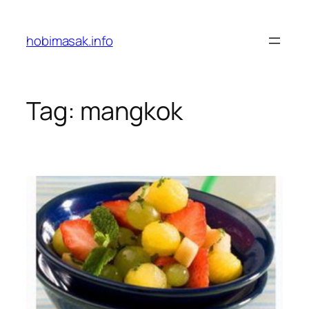
Skip
to
hobimasak.info
content
Tag:
mangkok