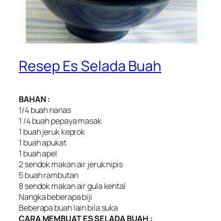
Resep Es Selada Buah
BAHAN :
1/4 buah nanas
1 /4 buah pepaya masak
1 buah jeruk keprok
1 buah apukat
1 buah apel
2 sendok makan air jeruk nipis
5 buah rambutan
8 sendok makan air gula kental
Nangka beberapa biji
Beberapa buah lain bila suka
CARA MEMBUAT ES SELADA BUAH :