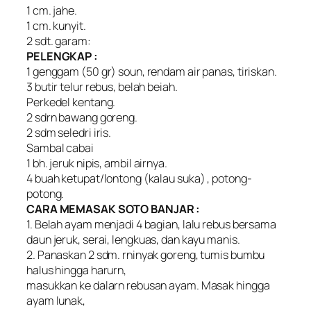
1 cm. jahe.
1 cm. kunyit.
2 sdt. garam:
PELENGKAP :
1 genggam (50 gr) soun, rendam air panas, tiriskan.
3 butir telur rebus, belah beiah.
Perkedel kentang.
2 sdrn bawang goreng.
2 sdm seledri iris.
Sambal cabai
1 bh. jeruk nipis, ambil airnya.
4 buah ketupat/lontong (kalau suka) , potong-
potong.
CARA MEMASAK SOTO BANJAR :
1. Belah ayam menjadi 4 bagian, lalu rebus bersama
daun jeruk, serai, lengkuas, dan kayu manis.
2. Panaskan 2 sdm. rninyak goreng, tumis bumbu
halus hingga harurn,
masukkan ke dalarn rebusan ayam. Masak hingga
ayam lunak,