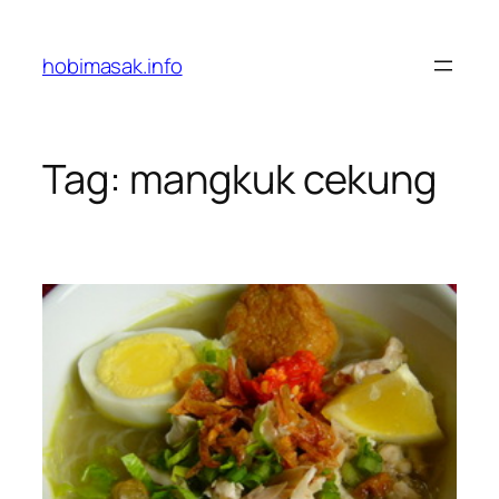
Skip
to
hobimasak.info
content
Tag:
mangkuk cekung