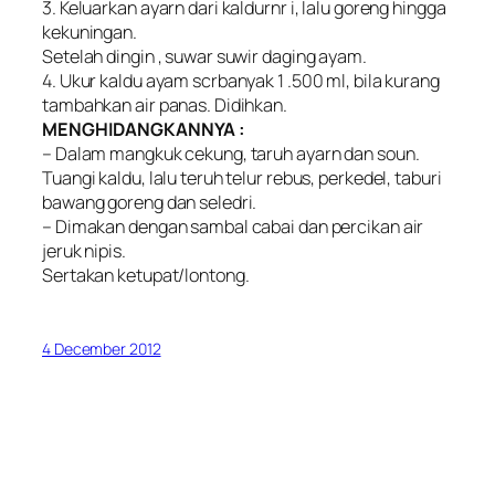
3. Keluarkan ayarn dari kaldurnr i, lalu goreng hingga
kekuningan.
Setelah dingin , suwar suwir daging ayam.
4. Ukur kaldu ayam scrbanyak 1 .500 ml, bila kurang
tambahkan air panas. Didihkan.
MENGHIDANGKANNYA :
– Dalam mangkuk cekung, taruh ayarn dan soun.
Tuangi kaldu, lalu teruh telur rebus, perkedel, taburi
bawang goreng dan seledri.
– Dimakan dengan sambal cabai dan percikan air
jeruk nipis.
Sertakan ketupat/lontong.
4 December 2012