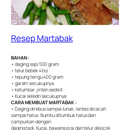
Resep Martabak
BAHAN :
• daging sapi 500 gram
• telur bebek 4 biji
• tepung terigu 400 gram
• garam secukupnya
• ketumbar. jintan sedikit
• Kucai seledri secukupnya
CARA MEMBUAT MARTABAK :
• Daging direbus sampai lunak. lantas dicacah
sampai halus. Bumbu ditumbuk halus dan
campurkan dengan
daging tadi. Kucai, bawang prai dan telur dikocok