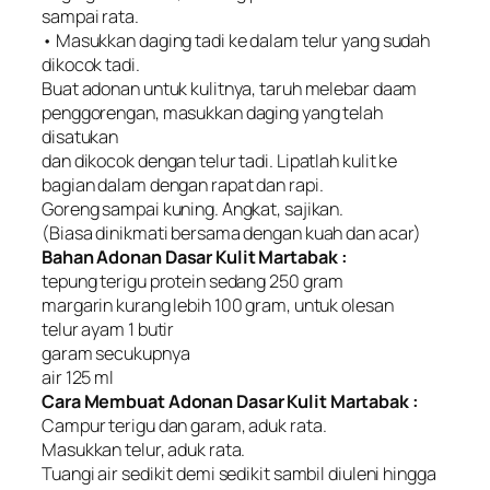
sampai rata.
• Masukkan daging tadi ke dalam telur yang sudah
dikocok tadi.
Buat adonan untuk kulitnya, taruh melebar daam
penggorengan, masukkan daging yang telah
disatukan
dan dikocok dengan telur tadi. Lipatlah kulit ke
bagian dalam dengan rapat dan rapi.
Goreng sampai kuning. Angkat, sajikan.
(Biasa dinikmati bersama dengan kuah dan acar)
Bahan Adonan Dasar Kulit Martabak :
tepung terigu protein sedang 250 gram
margarin kurang lebih 100 gram, untuk olesan
telur ayam 1 butir
garam secukupnya
air 125 ml
Cara Membuat Adonan Dasar Kulit Martabak :
Campur terigu dan garam, aduk rata.
Masukkan telur, aduk rata.
Tuangi air sedikit demi sedikit sambil diuleni hingga