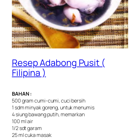
Resep Adabong Pusit (
Filipina )
BAHAN :
500 gram cumi-cumi, cuci bersih
1 sdm minyak goreng, untuk menumis
4 siung bawang putih, memarkan
100 ml air
1/2 sdt garam
25 ml cuka masak