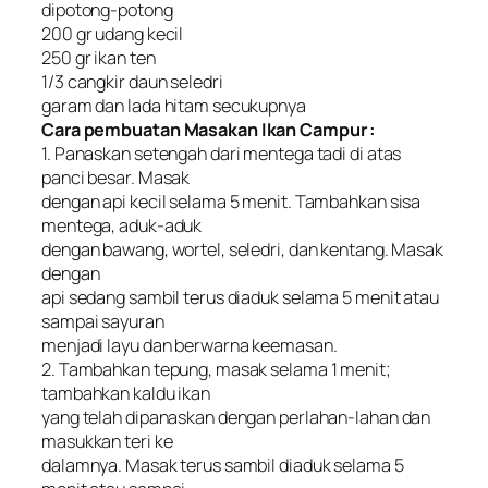
dipotong-potong
200 gr udang kecil
250 gr ikan ten
1/3 cangkir daun seledri
garam dan lada hitam secukupnya
Cara pembuatan Masakan Ikan Campur :
1. Panaskan setengah dari mentega tadi di atas
panci besar. Masak
dengan api kecil selama 5 menit. Tambahkan sisa
mentega, aduk-aduk
dengan bawang, wortel, seledri, dan kentang. Masak
dengan
api sedang sambil terus diaduk selama 5 menit atau
sampai sayuran
menjadi layu dan berwarna keemasan.
2. Tambahkan tepung, masak selama 1 menit;
tambahkan kaldu ikan
yang telah dipanaskan dengan perlahan-lahan dan
masukkan teri ke
dalamnya. Masak terus sambil diaduk selama 5