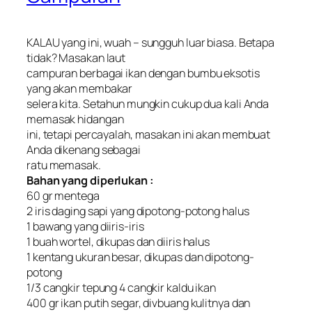
KALAU yang ini, wuah – sungguh luar biasa. Betapa
tidak? Masakan laut
campuran berbagai ikan dengan bumbu eksotis
yang akan membakar
selera kita. Setahun mungkin cukup dua kali Anda
memasak hidangan
ini, tetapi percayalah, masakan ini akan membuat
Anda dikenang sebagai
ratu memasak.
Bahan yang diperlukan :
60 gr mentega
2 iris daging sapi yang dipotong-potong halus
1 bawang yang diiris-iris
1 buah wortel, dikupas dan diiris halus
1 kentang ukuran besar, dikupas dan dipotong-
potong
1/3 cangkir tepung 4 cangkir kaldu ikan
400 gr ikan putih segar, divbuang kulitnya dan