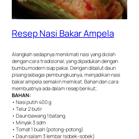
Resep Nasi Bakar Ampela
Alangkah sedapnya menikmati nasi yang diolah
dengan cara tradisional, yang dipadukan dengan
bumbu modern siap pakai. Dengan dibalut daun
pisang sebagai pembungkusnya, menjadikan nasi
bakar ampela semakin memikat. Bahan dan cara
membuatnya ada dalam resep berikut;
BAHAN:
• Nasi putih 400 g
• Telur 2 butir
• Daun bawang 1 batang
• Minyak 3 sdm
• Tomat 1 buah (potong-potong)
• Daun salam 3 lembar Isobek-sobek)