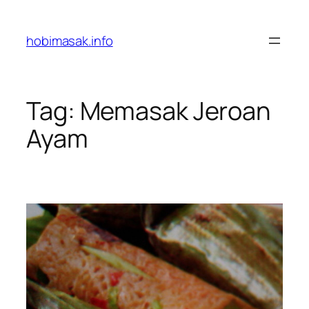
Skip
to
hobimasak.info
content
Tag:
Memasak Jeroan
Ayam