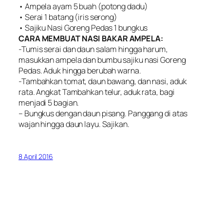
• Ampela ayam 5 buah (potong dadu)
• Serai 1 batang (iris serong)
• Sajiku Nasi Goreng Pedas 1 bungkus
CARA MEMBUAT NASI BAKAR AMPELA:
-Tumis serai dan daun salam hingga harum,
masukkan ampela dan bumbu sajiku nasi Goreng
Pedas. Aduk hingga berubah warna.
-Tambahkan tomat, daun bawang, dan nasi, aduk
rata. Angkat Tambahkan telur, aduk rata, bagi
menjadi 5 bagian.
– Bungkus dengan daun pisang. Panggang di atas
wajan hingga daun layu. Sajikan.
8 April 2016