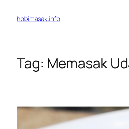
Skip
to
hobimasak.info
content
Tag:
Memasak Uda