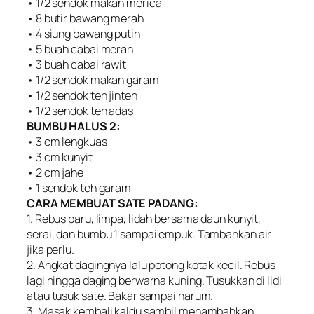
• 1/2 sendok makan merica
• 8 butir bawang merah
• 4 siung bawang putih
• 5 buah cabai merah
• 3 buah cabai rawit
• 1/2 sendok makan garam
• 1/2 sendok teh jinten
• 1/2 sendok teh adas
BUMBU HALUS 2:
• 3 cm lengkuas
• 3 cm kunyit
• 2 cm jahe
• 1 sendok teh garam
CARA MEMBUAT SATE PADANG:
1. Rebus paru, limpa, lidah bersama daun kunyit,
serai, dan bumbu 1 sampai empuk. Tambahkan air
jika perlu.
2. Angkat dagingnya lalu potong kotak kecil. Rebus
lagi hingga daging berwarna kuning. Tusukkan di lidi
atau tusuk sate. Bakar sampai harum.
3. Masak kembali kaldu sambil menambahkan