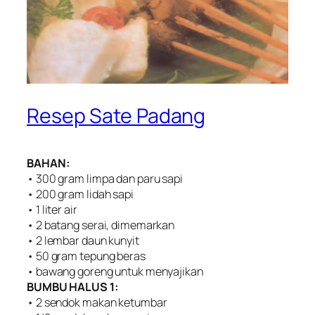
Resep Sate Padang
BAHAN:
• 300 gram limpa dan paru sapi
• 200 gram lidah sapi
• 1 liter air
• 2 batang serai, dimemarkan
• 2 lembar daun kunyit
• 50 gram tepung beras
• bawang goreng untuk menyajikan
BUMBU HALUS 1:
• 2 sendok makan ketumbar