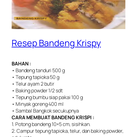
Resep Bandeng Krispy
BAHAN :
• Bandeng tanduri 500 g
• Tepung tapioka 50 g
• Telur ayam 2 butir
• Baking powder 1/2 sdt
• Tepung bumbu siap pakai 100 g
• Minyak goreng 400 ml
• Sambal Bangkok secukupnya
CARA MEMBUAT BANDENG KRISPI :
1. Potong bandeng 10×5 cm, sisihkan.
2. Campur tepung tapioka, telur, dan baking powder,