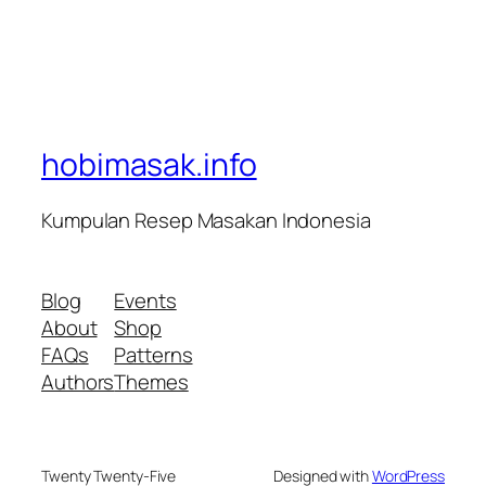
hobimasak.info
Kumpulan Resep Masakan Indonesia
Blog
Events
About
Shop
FAQs
Patterns
Authors
Themes
Twenty Twenty-Five
Designed with
WordPress