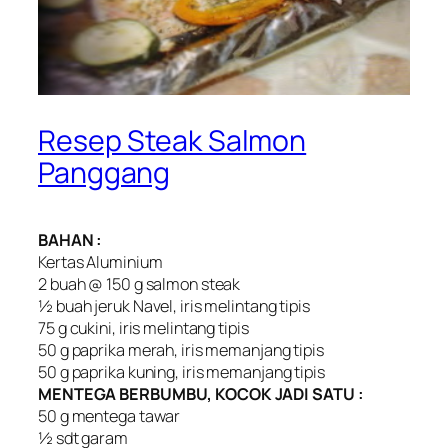
Resep Steak Salmon
Panggang
BAHAN :
Kertas Aluminium
2 buah @ 150 g salmon steak
½ buah jeruk Navel, iris melintang tipis
75 g cukini, iris melintang tipis
50 g paprika merah, iris memanjang tipis
50 g paprika kuning, iris memanjang tipis
MENTEGA BERBUMBU, KOCOK JADI SATU :
50 g mentega tawar
½ sdt garam