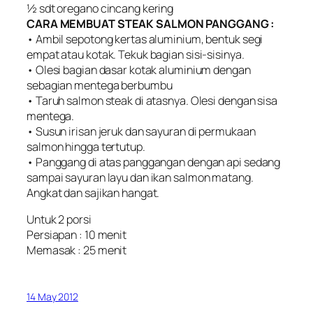
½ sdt oregano cincang kering
CARA MEMBUAT STEAK SALMON PANGGANG :
• Ambil sepotong kertas aluminium, bentuk segi
empat atau kotak. Tekuk bagian sisi-sisinya.
• Olesi bagian dasar kotak aluminium dengan
sebagian mentega berbumbu
• Taruh salmon steak di atasnya. Olesi dengan sisa
mentega.
• Susun irisan jeruk dan sayuran di permukaan
salmon hingga tertutup.
• Panggang di atas panggangan dengan api sedang
sampai sayuran layu dan ikan salmon matang.
Angkat dan sajikan hangat.
Untuk 2 porsi
Persiapan : 10 menit
Memasak : 25 menit
14 May 2012